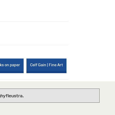
rks on paper
Celf Gain | Fine Art
hyfleustra.