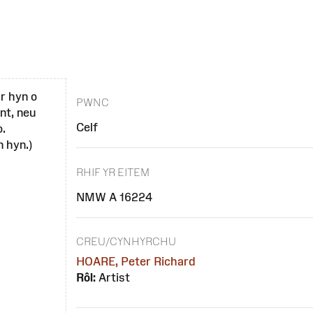
r hyn o
PWNC
nt, neu
Celf
o.
 hyn.)
RHIF YR EITEM
NMW A 16224
CREU/CYNHYRCHU
HOARE, Peter Richard
Rôl:
Artist