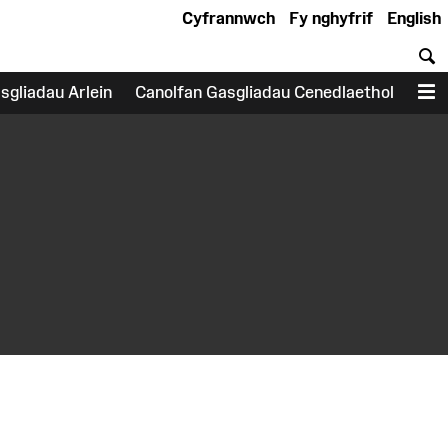
Cyfrannwch
Fy nghyfrif
English
C
sgliadau Arlein
Canolfan Gasgliadau Cenedlaethol
D
earch