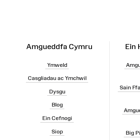
Wefan
Amgueddfa Cymru
Ein
Ymweld
Amgu
Casgliadau ac Ymchwil
Sain Ff
Dysgu
Blog
Amgue
Ein Cefnogi
Siop
Big P