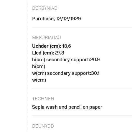
DERBYNIAD
Purchase, 12/12/1929
MESURIADAU
Uchder (cm):
18.6
Lled (cm):
27.3
h(cm) secondary support:20.9
h(cm)
w(cm) secondary support:30.1
w(cm)
TECHNEG
Sepia wash and pencil on paper
DEUNYDD