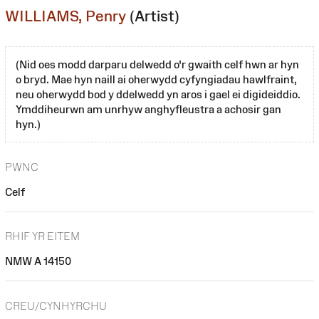
WILLIAMS, Penry
(Artist)
(Nid oes modd darparu delwedd o'r gwaith celf hwn ar hyn
o bryd. Mae hyn naill ai oherwydd cyfyngiadau hawlfraint,
neu oherwydd bod y ddelwedd yn aros i gael ei digideiddio.
Ymddiheurwn am unrhyw anghyfleustra a achosir gan
hyn.)
PWNC
Celf
RHIF YR EITEM
NMW A 14150
CREU/CYNHYRCHU