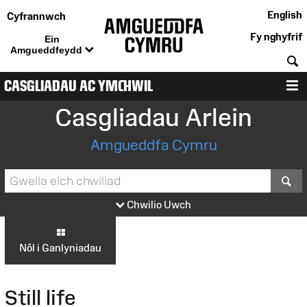
English
Cyfrannwch
Fy nghyfrif
Ein
Amgueddfeydd
C
CASGLIADAU AC YMCHWIL
D
Casgliadau Arlein
Amgueddfa Cymru
S
Chwilio Uwch
Nôl i Ganlyniadau
Still life