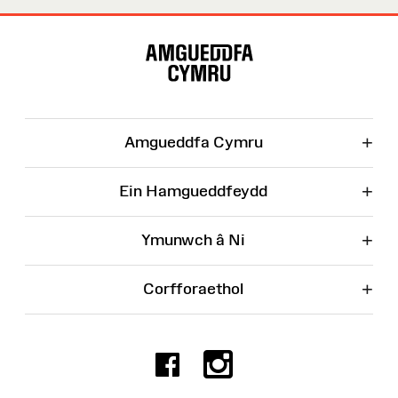
Map
o'r
Wefan
+
Amgueddfa Cymru
+
Ein Hamgueddfeydd
+
Ymunwch â Ni
+
Corfforaethol
Facebook
Instagr