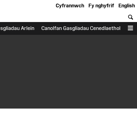
Cyfrannwch
Fy nghyfrif
English
C
sgliadau Arlein
Canolfan Gasgliadau Cenedlaethol
D
earch