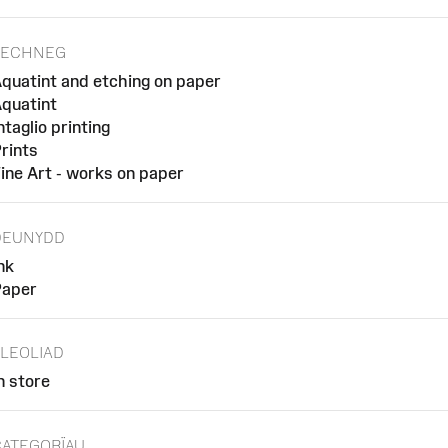
TECHNEG
quatint and etching on paper
quatint
ntaglio printing
rints
ine Art - works on paper
DEUNYDD
nk
aper
LEOLIAD
n store
CATEGORÏAU