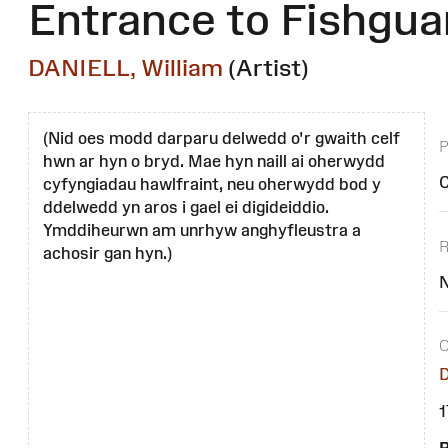
Entrance to Fishgua
DANIELL, William
(Artist)
(Nid oes modd darparu delwedd o'r gwaith celf
hwn ar hyn o bryd. Mae hyn naill ai oherwydd
C
cyfyngiadau hawlfraint, neu oherwydd bod y
ddelwedd yn aros i gael ei digideiddio.
Ymddiheurwn am unrhyw anghyfleustra a
R
achosir gan hyn.)
D
1