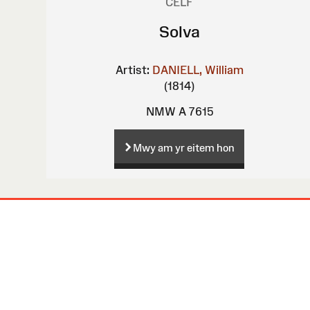
CELF
Solva
Artist:
DANIELL, William
(1814)
NMW A 7615
Mwy am yr eitem hon
Map
o'r
Wefan