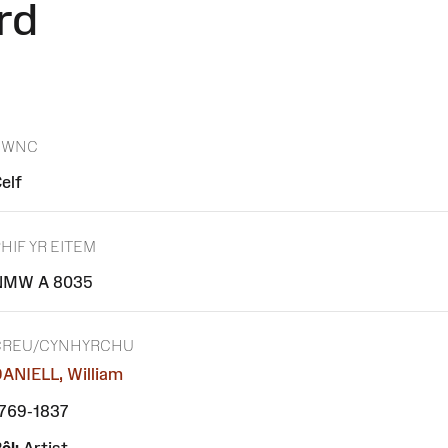
rd
PWNC
elf
HIF YR EITEM
NMW A 8035
CREU/CYNHYRCHU
ANIELL, William
769-1837