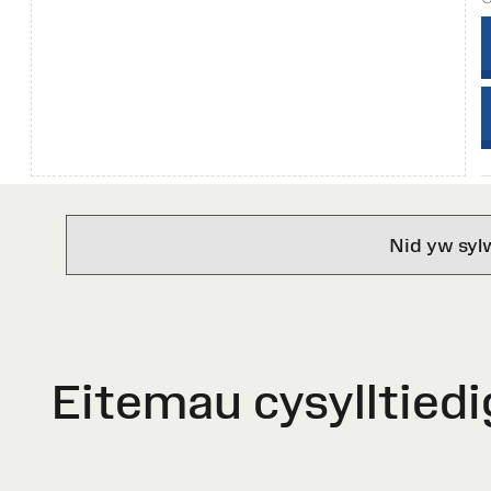
Nid yw syl
Eitemau cysylltiedi