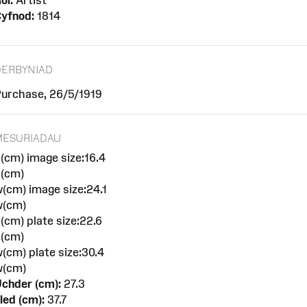
ôl:
Artist
yfnod:
1814
DERBYNIAD
urchase, 26/5/1919
MESURIADAU
(cm) image size:16.4
(cm)
(cm) image size:24.1
w(cm)
(cm) plate size:22.6
(cm)
(cm) plate size:30.4
w(cm)
chder (cm):
27.3
led (cm):
37.7