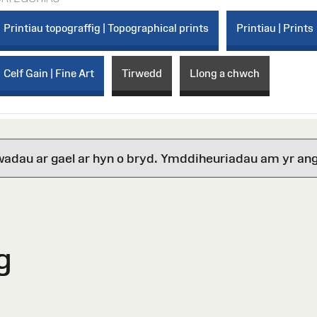
Printiau topograffig | Topographical prints
Printiau | Prints
Celf Gain | Fine Art
Tirwedd
Llong a chwch
wadau ar gael ar hyn o bryd. Ymddiheuriadau am yr ang
g