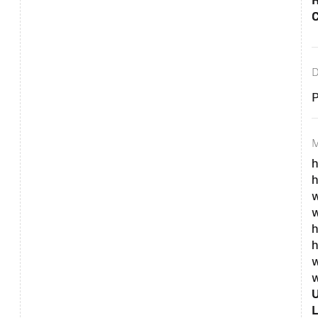
R
C
P
h
h
w
h
h
w
U
L