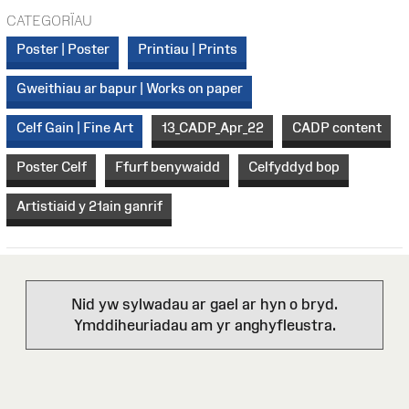
CATEGORÏAU
Poster | Poster
Printiau | Prints
Gweithiau ar bapur | Works on paper
Celf Gain | Fine Art
13_CADP_Apr_22
CADP content
Poster Celf
Ffurf benywaidd
Celfyddyd bop
Artistiaid y 21ain ganrif
Nid yw sylwadau ar gael ar hyn o bryd.
Ymddiheuriadau am yr anghyfleustra.