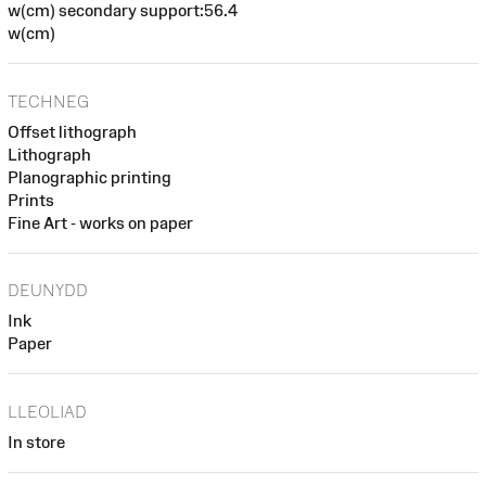
w(cm) secondary support:56.4
w(cm)
TECHNEG
Offset lithograph
Lithograph
Planographic printing
Prints
Fine Art - works on paper
DEUNYDD
Ink
Paper
LLEOLIAD
In store