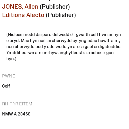
JONES, Allen
(Publisher)
Editions Alecto
(Publisher)
(Nid oes modd darparu delwedd o'r gwaith celf hwn ar hyn
o bryd. Mae hyn naill ai oherwydd cyfyngiadau hawlfraint,
neu oherwydd bod y ddelwedd yn aros i gael ei digideiddio.
Ymddiheurwn am unrhyw anghyfleustra a achosir gan
hyn.)
PWNC
Celf
RHIF YR EITEM
NMW A 23468