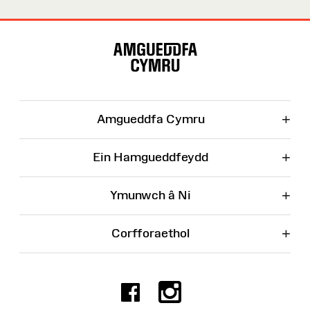
Map
o'r
Wefan
+
Amgueddfa Cymru
+
Ein Hamgueddfeydd
+
Ymunwch â Ni
+
Corfforaethol
Facebook
Instagr