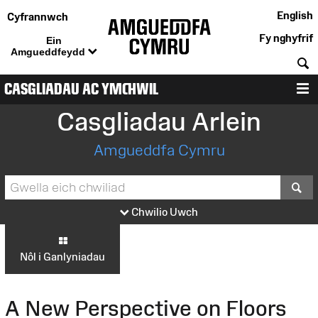
English
Cyfrannwch
Fy nghyfrif
Ein
Amgueddfeydd
C
CASGLIADAU AC YMCHWIL
D
Casgliadau Arlein
Amgueddfa Cymru
S
Chwilio Uwch
Nôl i Ganlyniadau
A New Perspective on Floors