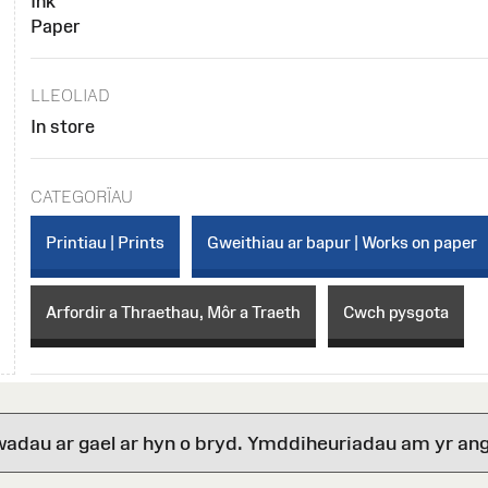
Ink
Paper
LLEOLIAD
In store
CATEGORÏAU
Printiau | Prints
Gweithiau ar bapur | Works on paper
Arfordir a Thraethau, Môr a Traeth
Cwch pysgota
wadau ar gael ar hyn o bryd. Ymddiheuriadau am yr ang