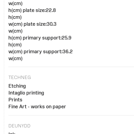
w(cm)
h(cm) plate size:22.8
h(cm)
w(cm) plate size:30.3
w(cm)
h(cm) primary support:25.9
h(cm)
w(cm) primary support:36.2
w(cm)
TECHNEG
Etching
Intaglio printing
Prints
Fine Art - works on paper
DEUNYDD