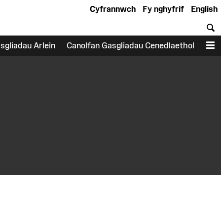
Cyfrannwch
Fy nghyfrif
English
C
sgliadau Arlein
Canolfan Gasgliadau Cenedlaethol
D
earch