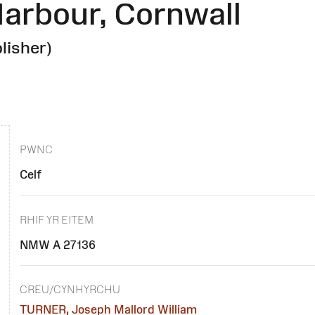
arbour, Cornwall
lisher)
PWNC
Celf
RHIF YR EITEM
NMW A 27136
CREU/CYNHYRCHU
TURNER, Joseph Mallord William