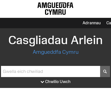
Adrannau
Ca
Casgliadau Arlein
Amgueddfa Cymru
S
Chwilio Uwch