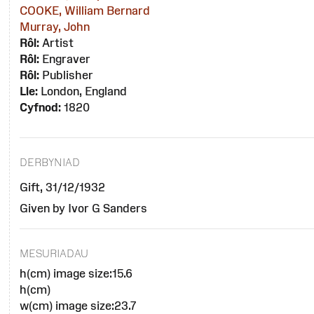
COOKE, William Bernard
Murray, John
Rôl:
Artist
Rôl:
Engraver
Rôl:
Publisher
Lle:
London, England
Cyfnod:
1820
DERBYNIAD
Gift, 31/12/1932
Given by Ivor G Sanders
MESURIADAU
h(cm) image size:15.6
h(cm)
w(cm) image size:23.7