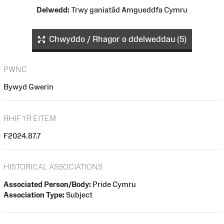
Delwedd:
Trwy ganiatâd Amgueddfa Cymru
Chwyddo / Rhagor o ddelweddau (5)
PWNC
Bywyd Gwerin
RHIF YR EITEM
F2024.87.7
HISTORICAL ASSOCIATIONS
Associated Person/Body:
Pride Cymru
Association Type:
Subject