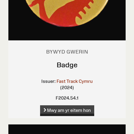
BYWYD GWERIN
Badge
Issuer:
Fast Track Cymru
(2024)
F2024.54.1
Mwy am yr eitem hon