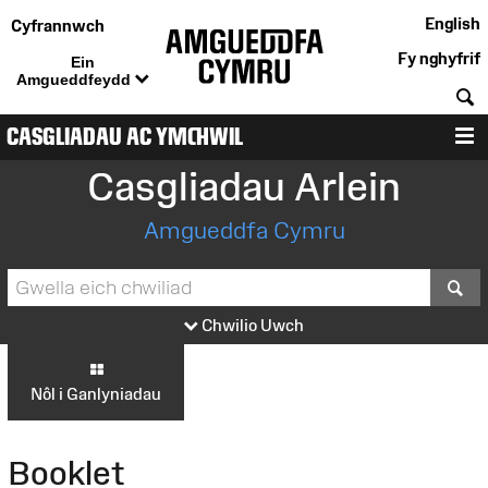
English
Cyfrannwch
Fy nghyfrif
Ein
Amgueddfeydd
C
CASGLIADAU AC YMCHWIL
D
Casgliadau Arlein
Amgueddfa Cymru
S
Chwilio Uwch
Nôl i Ganlyniadau
Booklet