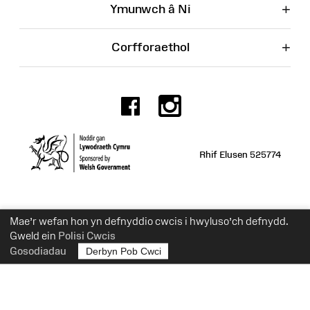
+
Ymunwch â Ni
+
Corfforaethol
Facebook
Instagr
Rhif Elusen 525774
Mae’r wefan hon yn defnyddio cwcis i hwyluso’ch defnydd.
Gweld ein
Polisi Cwcis
Gosodiadau
Derbyn Pob Cwci