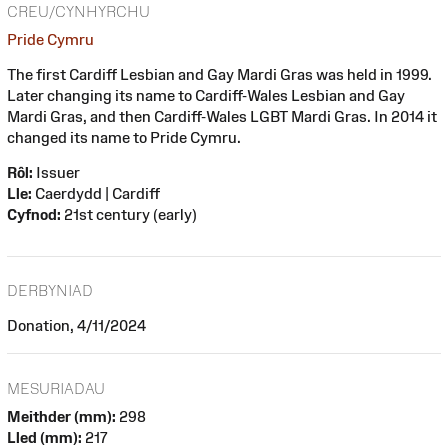
CREU/CYNHYRCHU
Pride Cymru
The first Cardiff Lesbian and Gay Mardi Gras was held in 1999.
Later changing its name to Cardiff-Wales Lesbian and Gay
Mardi Gras, and then Cardiff-Wales LGBT Mardi Gras. In 2014 it
changed its name to Pride Cymru.
Rôl:
Issuer
Lle:
Caerdydd | Cardiff
Cyfnod:
21st century (early)
DERBYNIAD
Donation, 4/11/2024
MESURIADAU
Meithder (mm):
298
Lled (mm):
217