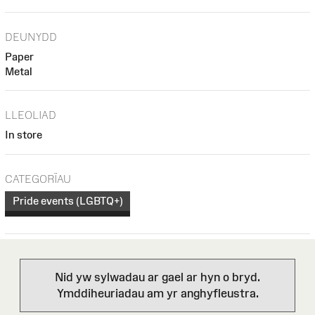
DEUNYDD
Paper
Metal
LLEOLIAD
In store
CATEGORÏAU
Pride events (LGBTQ+)
Nid yw sylwadau ar gael ar hyn o bryd.
Ymddiheuriadau am yr anghyfleustra.