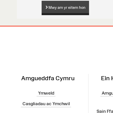
Mwy am yr eitem hon
Map
o'r
Wefan
Amgueddfa Cymru
Ein
Ymweld
Amgu
Casgliadau ac Ymchwil
Sain Ff