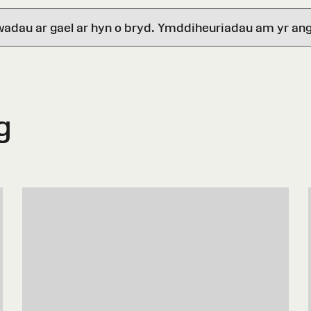
wadau ar gael ar hyn o bryd. Ymddiheuriadau am yr ang
g