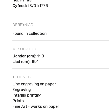
Rôl:
Printer
Cyfnod:
13/01/1776
DERBYNIAD
Found in collection
MESURIADAU
Uchder (cm):
11.3
Lled (cm):
15.4
TECHNEG
Line engraving on paper
Engraving
Intaglio printing
Prints
Fine Art - works on paper