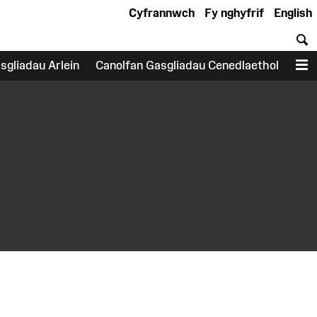
Cyfrannwch
Fy nghyfrif
English
C
sgliadau Arlein
Canolfan Gasgliadau Cenedlaethol
D
earch