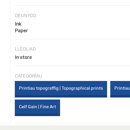
DEUNYDD
Ink
Paper
LLEOLIAD
In store
CATEGORÏAU
Printiau topograffig | Topographical prints
Printiau
Celf Gain | Fine Art