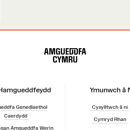
 Hamgueddfeydd
Ymunwch â 
eddfa Genedlaethol
Cysylltwch â ni
Caerdydd
Cymryd Rhan
agan Amgueddfa Werin