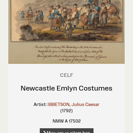
CELF
Newcastle Emlyn Costumes
Artist:
IBBETSON, Julius Caesar
(1792)
NMW A 17502
Mwy am yr eitem hon