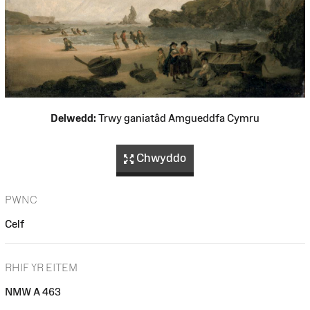
Delwedd:
Trwy ganiatâd Amgueddfa Cymru
Chwyddo
PWNC
Celf
RHIF YR EITEM
NMW A 463