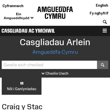
English
Cyfrannwch
Fy nghyfrif
Ein
Amgueddfeydd
C
CASGLIADAU AC YMCHWIL
D
Casgliadau Arlein
Amgueddfa Cymru
S
Chwilio Uwch
Nôl i Ganlyniadau
Craig y Stac