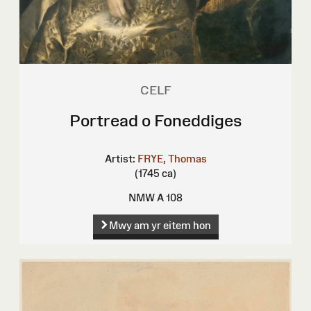
CELF
Portread o Foneddiges
Artist:
FRYE, Thomas
(1745 ca)
NMW A 108
Mwy am yr eitem hon