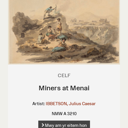
CELF
Miners at Menai
Artist:
IBBETSON, Julius Caesar
NMW A 3210
Mwy am yr eitem hon