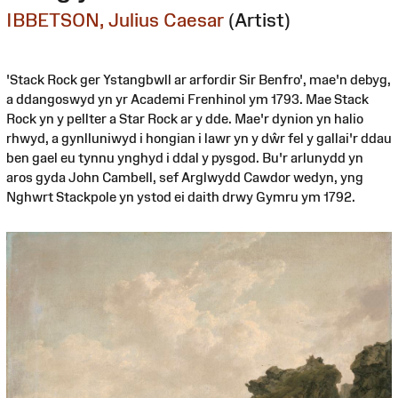
IBBETSON, Julius Caesar
(Artist)
'Stack Rock ger Ystangbwll ar arfordir Sir Benfro', mae'n debyg,
a ddangoswyd yn yr Academi Frenhinol ym 1793. Mae Stack
Rock yn y pellter a Star Rock ar y dde. Mae'r dynion yn halio
rhwyd, a gynlluniwyd i hongian i lawr yn y dŵr fel y gallai'r ddau
ben gael eu tynnu ynghyd i ddal y pysgod. Bu'r arlunydd yn
aros gyda John Cambell, sef Arglwydd Cawdor wedyn, yng
Nghwrt Stackpole yn ystod ei daith drwy Gymru ym 1792.