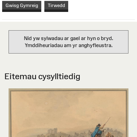
Gwisg Gymreig
Tirwedd
Nid yw sylwadau ar gael ar hyn o bryd.
Ymddiheuriadau am yr anghyfleustra.
Eitemau cysylltiedig