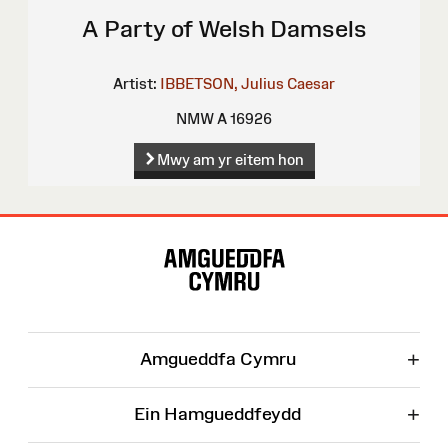
A Party of Welsh Damsels
Artist:
IBBETSON, Julius Caesar
NMW A 16926
Mwy am yr eitem hon
Map
o'r
Wefan
+
Amgueddfa Cymru
+
Ein Hamgueddfeydd