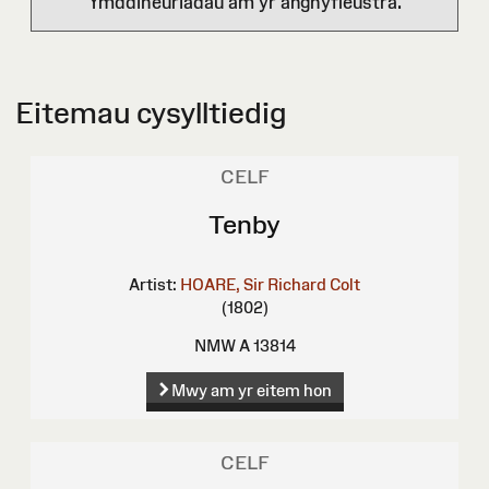
Ymddiheuriadau am yr anghyfleustra.
Eitemau cysylltiedig
CELF
Tenby
Artist:
HOARE, Sir Richard Colt
(1802)
NMW A 13814
Mwy am yr eitem hon
CELF