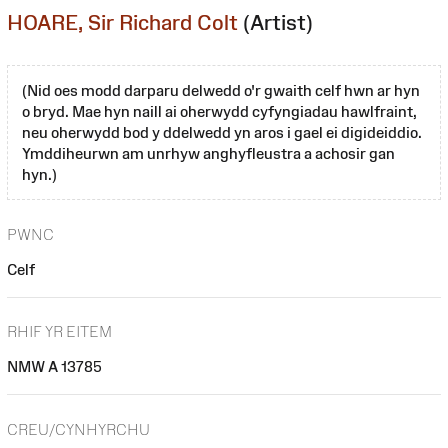
HOARE, Sir Richard Colt
(Artist)
(Nid oes modd darparu delwedd o'r gwaith celf hwn ar hyn
o bryd. Mae hyn naill ai oherwydd cyfyngiadau hawlfraint,
neu oherwydd bod y ddelwedd yn aros i gael ei digideiddio.
Ymddiheurwn am unrhyw anghyfleustra a achosir gan
hyn.)
PWNC
Celf
RHIF YR EITEM
NMW A 13785
CREU/CYNHYRCHU