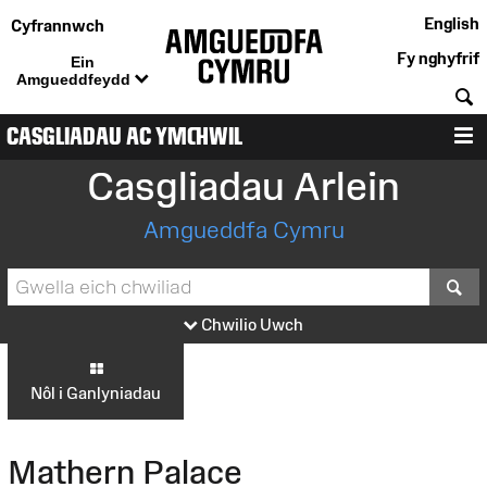
English
Cyfrannwch
Fy nghyfrif
Ein
Amgueddfeydd
C
CASGLIADAU AC YMCHWIL
D
Casgliadau Arlein
Amgueddfa Cymru
S
Chwilio Uwch
Nôl i Ganlyniadau
Mathern Palace