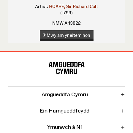
Artist:
HOARE, Sir Richard Colt
(1799)
NMW A 13822
Mwy am yr eitem hon
Map
o'r
Wefan
+
Amgueddfa Cymru
+
Ein Hamgueddfeydd
+
Ymunwch â Ni