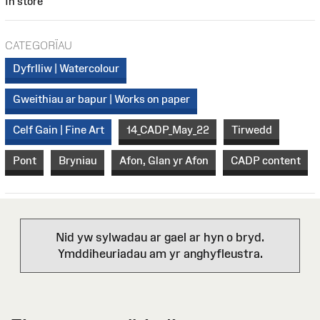
In store
CATEGORÏAU
Dyfrlliw | Watercolour
Gweithiau ar bapur | Works on paper
Celf Gain | Fine Art
14_CADP_May_22
Tirwedd
Pont
Bryniau
Afon, Glan yr Afon
CADP content
Nid yw sylwadau ar gael ar hyn o bryd.
Ymddiheuriadau am yr anghyfleustra.