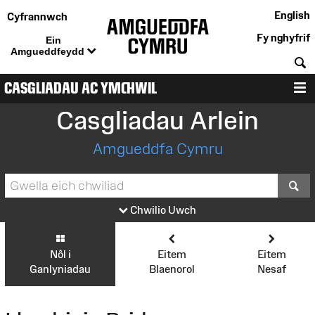
English
Cyfrannwch
Fy nghyfrif
Ein
Amgueddfeydd
C
CASGLIADAU AC YMCHWIL
D
Casgliadau Arlein
Amgueddfa Cymru
S
Chwilio Uwch
Nôl i
Eitem
Eitem
Ganlyniadau
Blaenorol
Nesaf