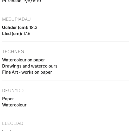
Purchase, 2/5/1919
MESURIADAU
Uchder (cm):
12.3
Lled (cm):
17.5
TECHNEG
Watercolour on paper
Drawings and watercolours
Fine Art - works on paper
DEUNYDD
Paper
Watercolour
LLEOLIAD