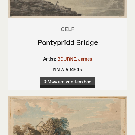
CELF
Pontypridd Bridge
Artist:
BOURNE, James
NMW A 14945
Mwy am yr eitem hon