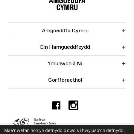
Wefan
+
Amgueddfa Cymru
+
Ein Hamgueddfeydd
+
Ymunwch â Ni
+
Corfforaethol
Facebook
Instagr
Rhif Elusen 525774
Mae’r wefan hon yn defnyddio cwcis i hwyluso’ch defnydd.