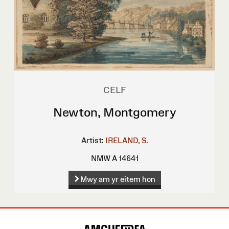
CELF
Newton, Montgomery
Artist:
IRELAND, S.
NMW A 14641
Mwy am yr eitem hon
Map
o'r