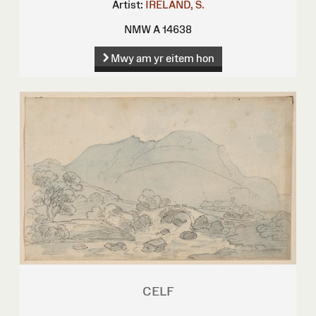
Artist:
IRELAND, S.
NMW A 14638
Mwy am yr eitem hon
CELF