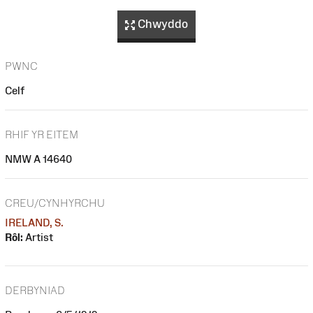
Chwyddo
PWNC
Celf
RHIF YR EITEM
NMW A 14640
CREU/CYNHYRCHU
IRELAND, S.
Rôl:
Artist
DERBYNIAD