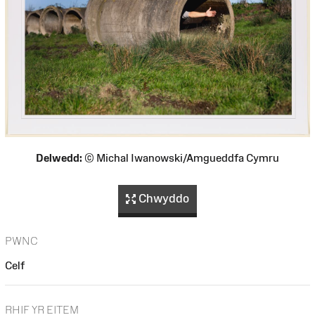
Delwedd:
© Michal Iwanowski/Amgueddfa Cymru
Chwyddo
PWNC
Celf
RHIF YR EITEM