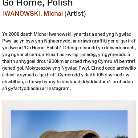
Go Home, Polish
IWANOWSKI, Michal
(Artist)
Yn 2008 daeth Michal Iwanowski, yr artist a aned yng Ngwlad
Pwyl ac yn byw yng Nghaerdydd, ar draws graffiti ger ei gartref
yn dweud 'Go Home, Polish'. Ddeng mlynedd yn ddiweddarach,
yng nghanol cefndir Brexit ac Ewrop ranedig, ymgymerodd â
thaith anhygoel dros 1900km ar droed rhwng Cymru a'i bentref
genedigol, Mokrzeszów yng Ngwlad Pwyl. Ei nod oedd archwilio
a deall y syniad o 'gartref'. Cymerodd y daith 105 diwrnod i'w
chwblhau, a thrwy hynny fe bostiodd ddyddiadur o'i brofiadau
a'i gyfarfyddiadau ar Instagram.