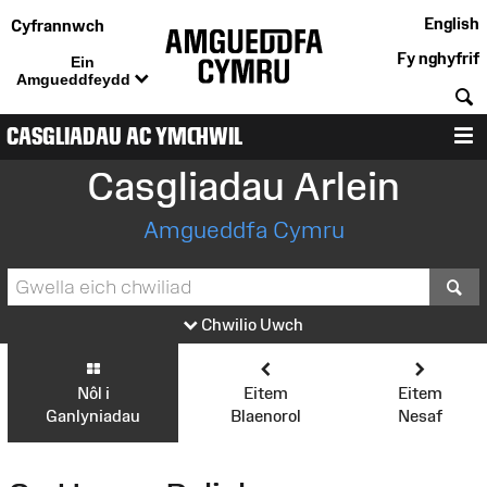
English
Cyfrannwch
Fy nghyfrif
Ein
Amgueddfeydd
C
CASGLIADAU AC YMCHWIL
D
Casgliadau Arlein
Amgueddfa Cymru
S
Chwilio Uwch
Nôl i
Eitem
Eitem
Ganlyniadau
Blaenorol
Nesaf