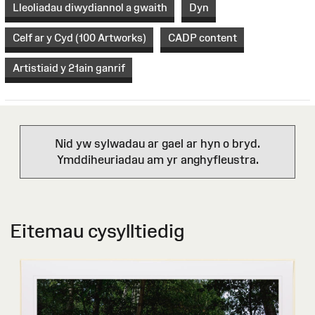
Lleoliadau diwydiannol a gwaith
Dyn
Celf ar y Cyd (100 Artworks)
CADP content
Artistiaid y 21ain ganrif
Nid yw sylwadau ar gael ar hyn o bryd.
Ymddiheuriadau am yr anghyfleustra.
Eitemau cysylltiedig