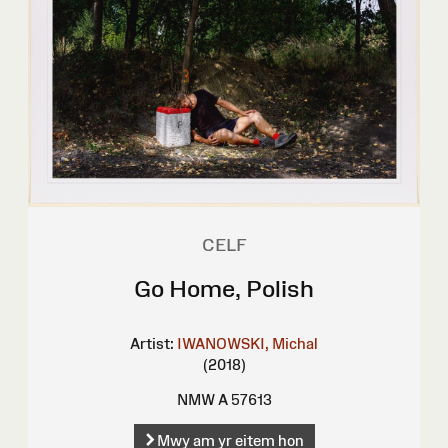
CELF
Go Home, Polish
Artist:
IWANOWSKI, Michal
(2018)
NMW A 57613
Mwy am yr eitem hon