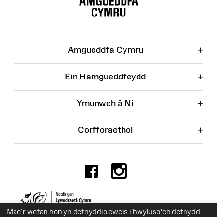
Wefan
+
Amgueddfa Cymru
+
Ein Hamgueddfeydd
+
Ymunwch â Ni
+
Corfforaethol
Facebook
Instagr
Rhif Elusen 525774
Mae’r wefan hon yn defnyddio cwcis i hwyluso’ch defnydd.