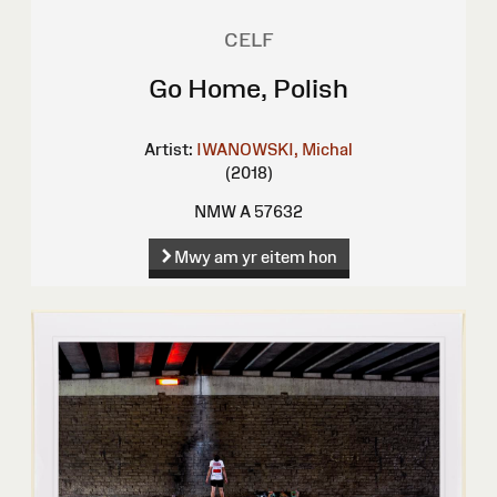
CELF
Go Home, Polish
Artist:
IWANOWSKI, Michal
(2018)
NMW A 57632
Mwy am yr eitem hon