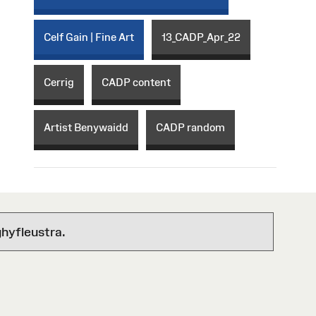
Celf Gain | Fine Art
13_CADP_Apr_22
Cerrig
CADP content
Artist Benywaidd
CADP random
hyfleustra.