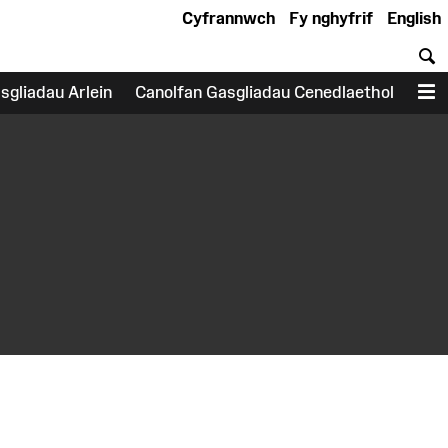
Cyfrannwch
Fy nghyfrif
English
C
sgliadau Arlein
Canolfan Gasgliadau Cenedlaethol
D
earch