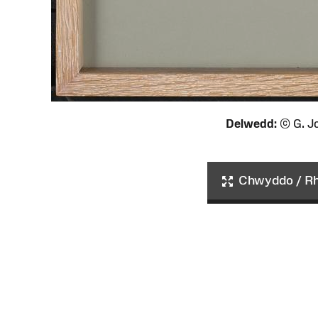
Delwedd:
© G. J
Chwyddo / Rha