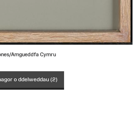
ones/Amgueddfa Cymru
gor o ddelweddau (2)