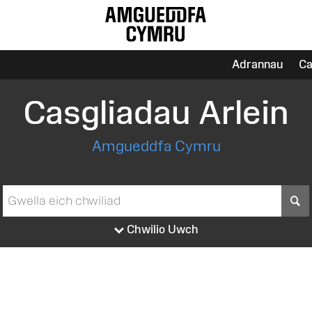
Adrannau
Ca
Casgliadau Arlein
Amgueddfa Cymru
S
Chwilio Uwch