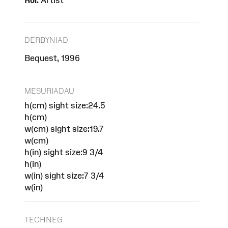
Rôl:
Artist
DERBYNIAD
Bequest, 1996
MESURIADAU
h(cm) sight size:24.5
h(cm)
w(cm) sight size:19.7
w(cm)
h(in) sight size:9 3/4
h(in)
w(in) sight size:7 3/4
w(in)
TECHNEG