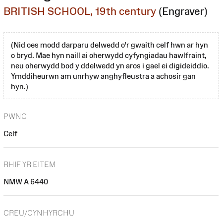
BRITISH SCHOOL, 19th century
(Engraver)
(Nid oes modd darparu delwedd o'r gwaith celf hwn ar hyn
o bryd. Mae hyn naill ai oherwydd cyfyngiadau hawlfraint,
neu oherwydd bod y ddelwedd yn aros i gael ei digideiddio.
Ymddiheurwn am unrhyw anghyfleustra a achosir gan
hyn.)
PWNC
Celf
RHIF YR EITEM
NMW A 6440
CREU/CYNHYRCHU