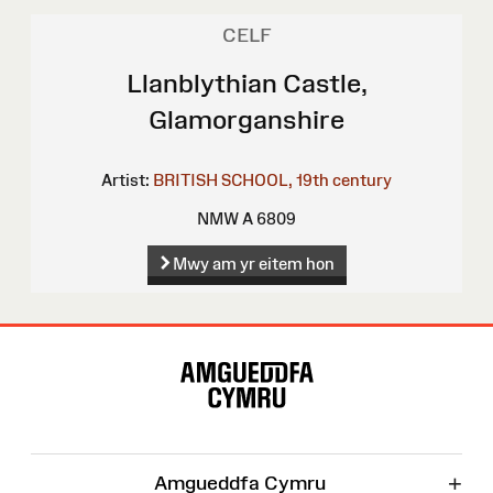
CELF
Llanblythian Castle,
Glamorganshire
Artist:
BRITISH SCHOOL, 19th century
NMW A 6809
Mwy am yr eitem hon
Map
o'r
Wefan
+
Amgueddfa Cymru