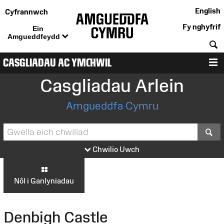
English
Cyfrannwch
Fy nghyfrif
Ein
Amgueddfeydd
C
CASGLIADAU AC YMCHWIL
D
Casgliadau Arlein
Amgueddfa Cymru
S
Chwilio Uwch
Nôl i Ganlyniadau
Denbigh Castle