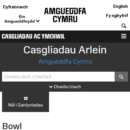
English
Cyfrannwch
Fy nghyfrif
Ein
Amgueddfeydd
C
CASGLIADAU AC YMCHWIL
D
Casgliadau Arlein
Amgueddfa Cymru
S
Chwilio Uwch
Nôl i Ganlyniadau
Bowl