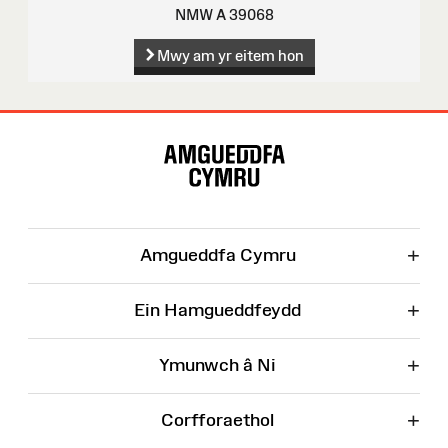
NMW A 39068
Mwy am yr eitem hon
Map
o'r
Wefan
+
Amgueddfa Cymru
+
Ein Hamgueddfeydd
+
Ymunwch â Ni
+
Corfforaethol