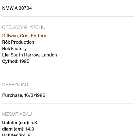
NMW A 38704
CREU/CYNHYRCHU
Dillwyn, Cris, Pottery
Rôl:
Production
Rôl:
Factory
Lle:
South Harrow, London
Cyfnod:
1925
DERBYNIAD
Purchase, 16/3/1926
MESURIADAU
Uchder (cm):
5.8
diam (cm):
14.3
Uchder (in):
2