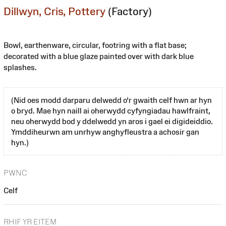
Dillwyn, Cris, Pottery
(Factory)
Bowl, earthenware, circular, footring with a flat base;
decorated with a blue glaze painted over with dark blue
splashes.
(Nid oes modd darparu delwedd o'r gwaith celf hwn ar hyn
o bryd. Mae hyn naill ai oherwydd cyfyngiadau hawlfraint,
neu oherwydd bod y ddelwedd yn aros i gael ei digideiddio.
Ymddiheurwn am unrhyw anghyfleustra a achosir gan
hyn.)
PWNC
Celf
RHIF YR EITEM