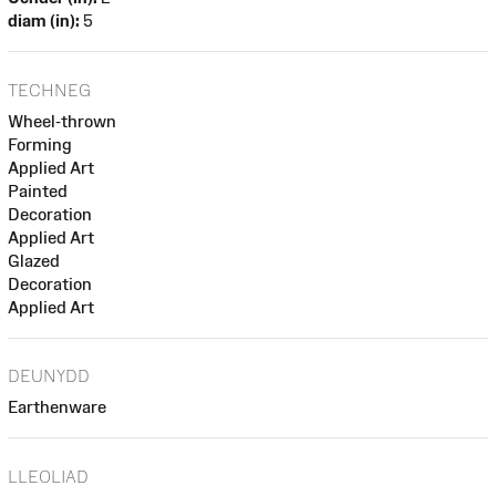
diam (in):
5
TECHNEG
Wheel-thrown
Forming
Applied Art
Painted
Decoration
Applied Art
Glazed
Decoration
Applied Art
DEUNYDD
Earthenware
LLEOLIAD