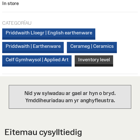
In store
CATEGORÏAU
Priddwaith Lloegr | English earthenware
Priddwaith | Earthenware
Cerameg | Ceramics
Celf Gymhwysol | Applied Art
Inventory level
Nid yw sylwadau ar gael ar hyn o bryd.
Ymddiheuriadau am yr anghyfleustra.
Eitemau cysylltiedig