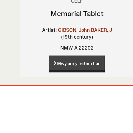
CELF
Memorial Tablet
Artist:
GIBSON, John
BAKER, J
(19th century)
NMW A 22202
Mwy am yr eitem hon
Map
o'r
Wefan