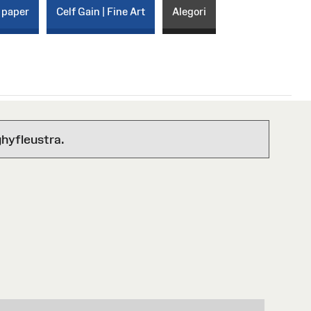
 paper
Celf Gain | Fine Art
Alegori
hyfleustra.