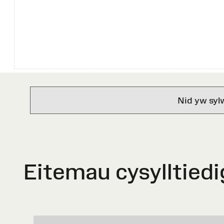
Nid yw syl
Eitemau cysylltiedi