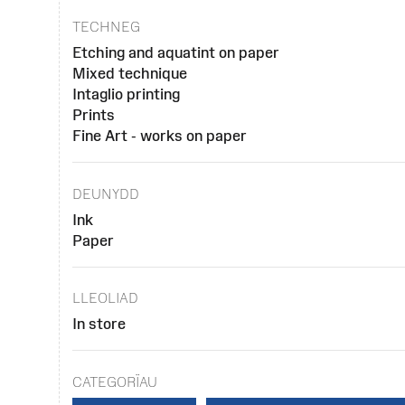
TECHNEG
Etching and aquatint on paper
Mixed technique
Intaglio printing
Prints
Fine Art - works on paper
DEUNYDD
Ink
Paper
LLEOLIAD
In store
CATEGORÏAU