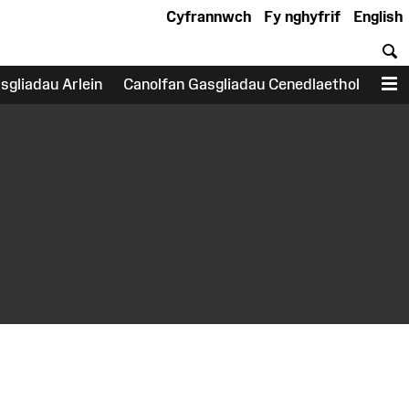
Cyfrannwch
Fy nghyfrif
English
C
sgliadau Arlein
Canolfan Gasgliadau Cenedlaethol
D
earch