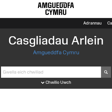
Adrannau
Ca
Casgliadau Arlein
Amgueddfa Cymru
S
Chwilio Uwch