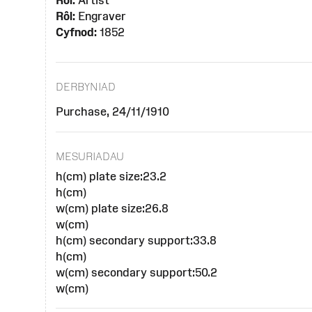
Rôl:
Artist
Rôl:
Engraver
Cyfnod:
1852
DERBYNIAD
Purchase, 24/11/1910
MESURIADAU
h(cm) plate size:23.2
h(cm)
w(cm) plate size:26.8
w(cm)
h(cm) secondary support:33.8
h(cm)
w(cm) secondary support:50.2
w(cm)