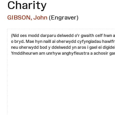
Charity
GIBSON, John
(Engraver)
(Nid oes modd darparu delwedd o'r gwaith celf hwn 
o bryd. Mae hyn naill ai oherwydd cyfyngiadau hawlfr
neu oherwydd bod y ddelwedd yn aros i gael ei digide
Ymddiheurwn am unrhyw anghyfleustra a achosir gan