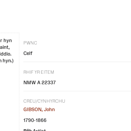
ar hyn
PWNC
aint,
Celf
iddio.
 hyn.)
RHIF YR EITEM
NMW A 22337
CREU/CYNHYRCHU
GIBSON, John
1790-1866