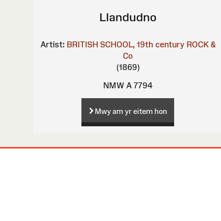
Llandudno
Artist:
BRITISH SCHOOL, 19th century
ROCK &
Co
(1869)
NMW A 7794
Mwy am yr eitem hon
Map
o'r
Wefan