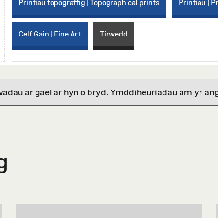
Printiau topograffig | Topographical prints
Printiau | P
Celf Gain | Fine Art
Tirwedd
wadau ar gael ar hyn o bryd. Ymddiheuriadau am yr ang
g