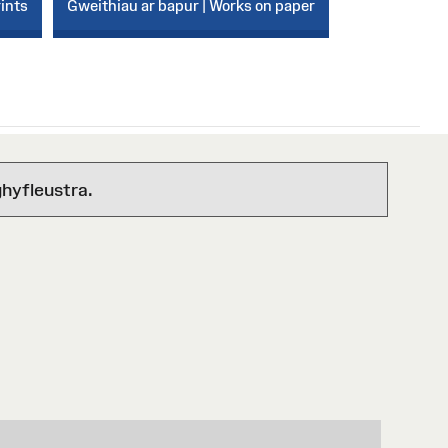
rints
Gweithiau ar bapur | Works on paper
hyfleustra.