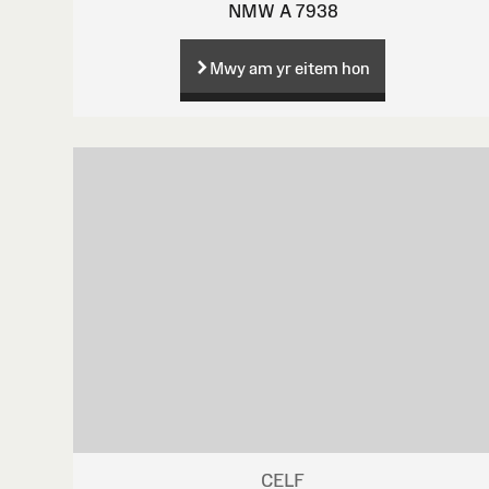
NMW A 7938
Mwy am yr eitem hon
CELF