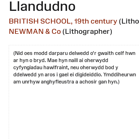
Llandudno
BRITISH SCHOOL, 19th century
(Lith
NEWMAN & Co
(Lithographer)
(Nid oes modd darparu delwedd o'r gwaith celf hwn
ar hyn o bryd. Mae hyn naill ai oherwydd
cyfyngiadau hawlfraint, neu oherwydd bod y
ddelwedd yn aros i gael ei digideiddio. Ymddiheurwn
am unrhyw anghyfleustra a achosir gan hyn.)