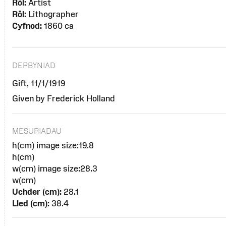
Rôl:
Artist
Rôl:
Lithographer
Cyfnod:
1860 ca
DERBYNIAD
Gift, 11/1/1919
Given by Frederick Holland
MESURIADAU
h(cm) image size:19.8
h(cm)
w(cm) image size:28.3
w(cm)
Uchder (cm):
28.1
Lled (cm):
38.4