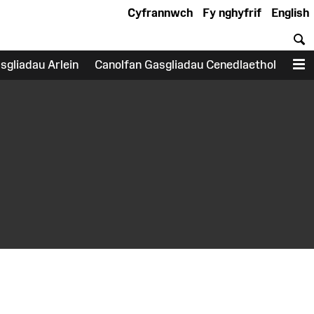
Cyfrannwch
Fy nghyfrif
English
C
sgliadau Arlein
Canolfan Gasgliadau Cenedlaethol
D
earch