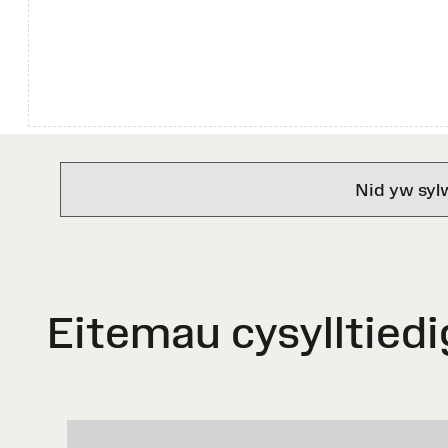
Nid yw syl
Eitemau cysylltiedi