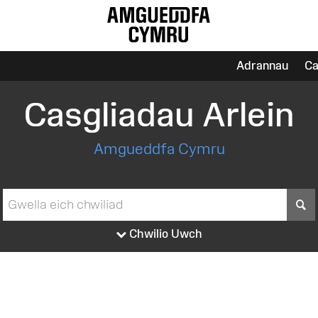
Adrannau
Ca
Casgliadau Arlein
Amgueddfa Cymru
S
Chwilio Uwch