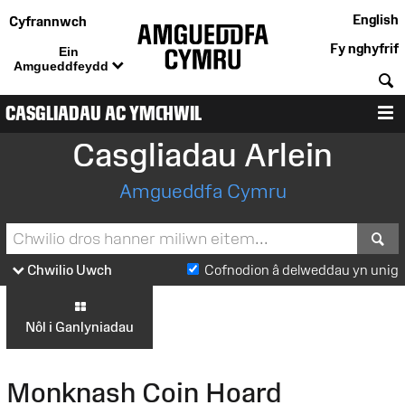
English
Cyfrannwch
Fy nghyfrif
Ein
Amgueddfeydd
C
CASGLIADAU AC YMCHWIL
D
Casgliadau Arlein
Amgueddfa Cymru
S
Chwilio Uwch
Cofnodion â delweddau yn unig
Nôl i Ganlyniadau
Monknash Coin Hoard