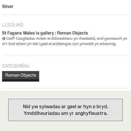
Silver
LLEOLIAD
St Fagans Wales Is gallery : Roman Objects
Caiff Casgliadau Arlein ei ddiweddaru yn rheolaidd, ond gwnewch yn
si’r bod eitem yn dal i gael ei arddangos cyn ymweld yn arbennig.
CATEGORÏAU
Roman Objects
Nid yw sylwadau ar gael ar hyn o bryd.
Ymddiheuriadau am yr anghyfleustra.