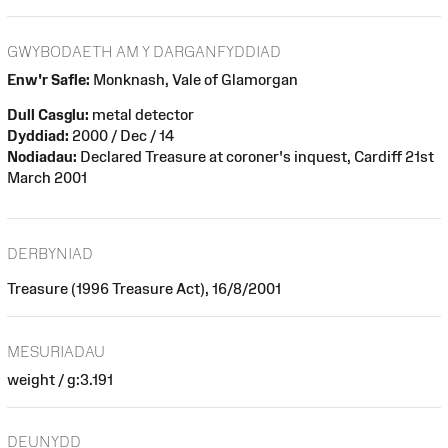
GWYBODAETH AM Y DARGANFYDDIAD
Enw'r Safle:
Monknash, Vale of Glamorgan
Dull Casglu:
metal detector
Dyddiad:
2000 / Dec / 14
Nodiadau:
Declared Treasure at coroner's inquest, Cardiff 21st
March 2001
DERBYNIAD
Treasure (1996 Treasure Act), 16/8/2001
MESURIADAU
weight / g:3.191
DEUNYDD