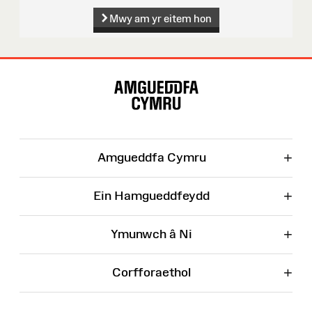
Mwy am yr eitem hon
Map
o'r
Wefan
+
Amgueddfa Cymru
+
Ein Hamgueddfeydd
+
Ymunwch â Ni
+
Corfforaethol