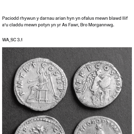
Paciodd rhywun y darnau arian hyn yn ofalus mewn blawd llif
a’u claddu mewn potyn yn yr As Fawr, Bro Morgannwg.
WA_SC 3.1