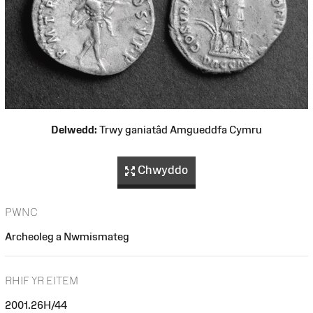
Delwedd:
Trwy ganiatâd Amgueddfa Cymru
Chwyddo
PWNC
Archeoleg a Nwmismateg
RHIF YR EITEM
2001.26H/44