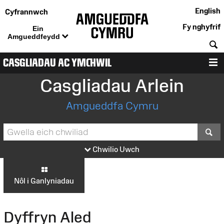
English
Cyfrannwch
Fy nghyfrif
Ein
Amgueddfeydd
C
CASGLIADAU AC YMCHWIL
D
Casgliadau Arlein
Amgueddfa Cymru
S
Chwilio Uwch
Nôl i Ganlyniadau
Dyffryn Aled