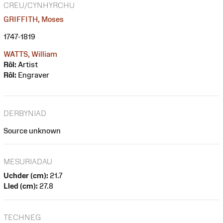
CREU/CYNHYRCHU
GRIFFITH, Moses
1747-1819
WATTS, William
Rôl:
Artist
Rôl:
Engraver
DERBYNIAD
Source unknown
MESURIADAU
Uchder (cm):
21.7
Lled (cm):
27.8
TECHNEG