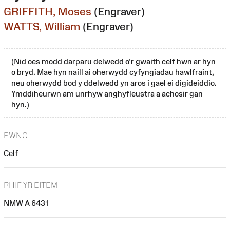
GRIFFITH, Moses
(Engraver)
WATTS, William
(Engraver)
(Nid oes modd darparu delwedd o'r gwaith celf hwn ar hyn
o bryd. Mae hyn naill ai oherwydd cyfyngiadau hawlfraint,
neu oherwydd bod y ddelwedd yn aros i gael ei digideiddio.
Ymddiheurwn am unrhyw anghyfleustra a achosir gan
hyn.)
PWNC
Celf
RHIF YR EITEM
NMW A 6431