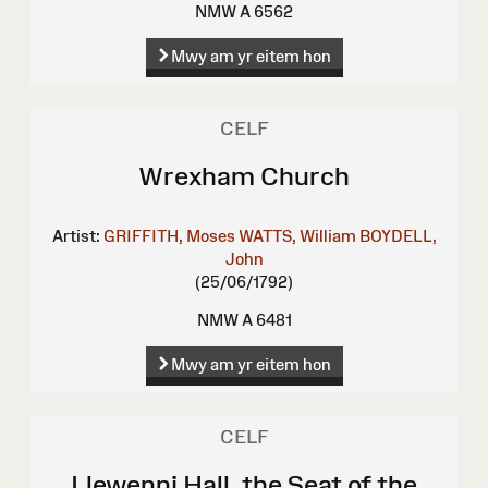
NMW A 6562
Mwy am yr eitem hon
CELF
Wrexham Church
Artist:
GRIFFITH, Moses
WATTS, William
BOYDELL,
John
(25/06/1792)
NMW A 6481
Mwy am yr eitem hon
CELF
Llewenni Hall, the Seat of the