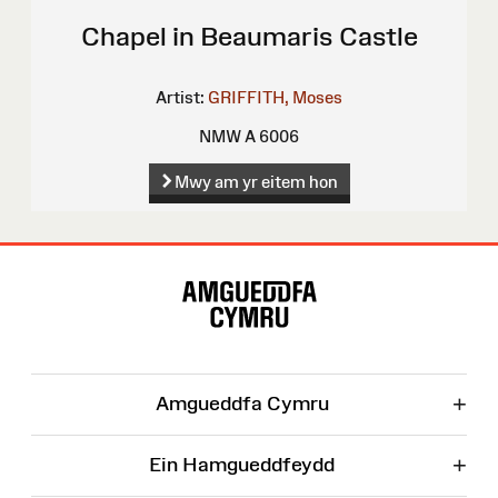
Chapel in Beaumaris Castle
Artist:
GRIFFITH, Moses
NMW A 6006
Mwy am yr eitem hon
Map
o'r
Wefan
+
Amgueddfa Cymru
+
Ein Hamgueddfeydd