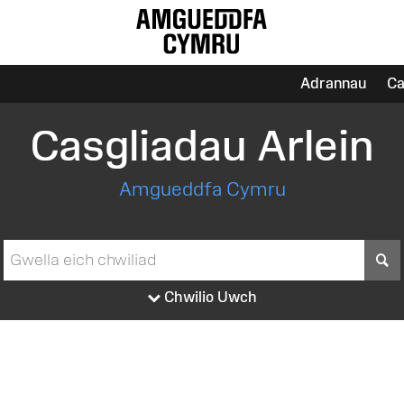
Adrannau
Ca
Casgliadau Arlein
Amgueddfa Cymru
S
Chwilio Uwch