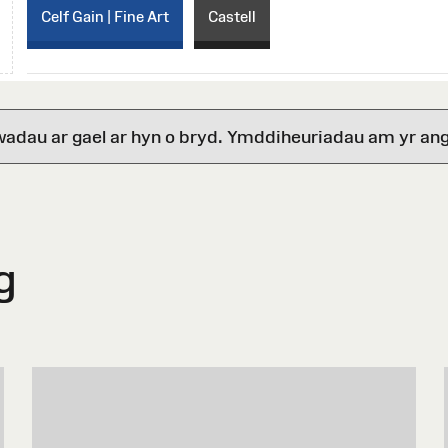
Celf Gain | Fine Art
Castell
wadau ar gael ar hyn o bryd. Ymddiheuriadau am yr ang
g