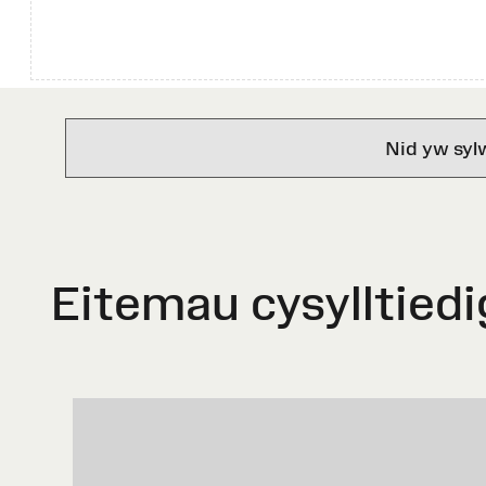
Nid yw syl
Eitemau cysylltiedi