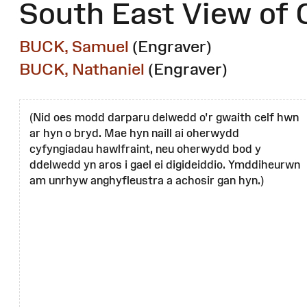
South East View of
BUCK, Samuel
(Engraver)
BUCK, Nathaniel
(Engraver)
(Nid oes modd darparu delwedd o'r gwaith celf hwn
ar hyn o bryd. Mae hyn naill ai oherwydd
cyfyngiadau hawlfraint, neu oherwydd bod y
ddelwedd yn aros i gael ei digideiddio. Ymddiheurwn
am unrhyw anghyfleustra a achosir gan hyn.)