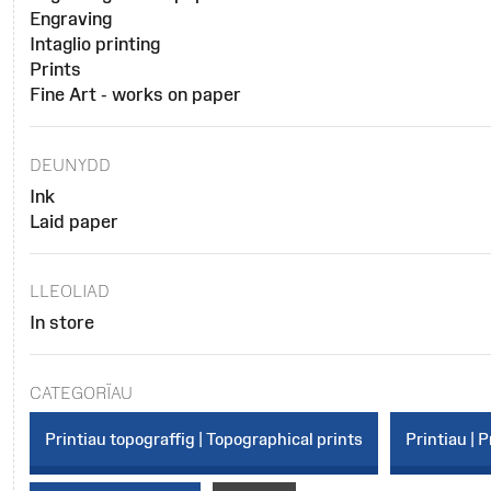
Engraving
Intaglio printing
Prints
Fine Art - works on paper
DEUNYDD
Ink
Laid paper
LLEOLIAD
In store
CATEGORÏAU
Printiau topograffig | Topographical prints
Printiau | P