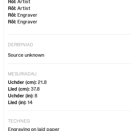
Rôl:
Artist
Rôl:
Artist
Rôl:
Engraver
Rôl:
Engraver
DERBYNIAD
Source unknown
MESURIADAU
Uchder (cm):
21.8
Lled (cm):
37.8
Uchder (in):
8
Lled (in):
14
TECHNEG
Engraving on laid paper