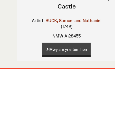
Castle
Artist:
BUCK, Samuel and Nathaniel
(1742)
NMW A 28455
Mwy am yr eitem hon
Map
o'r
Wefan