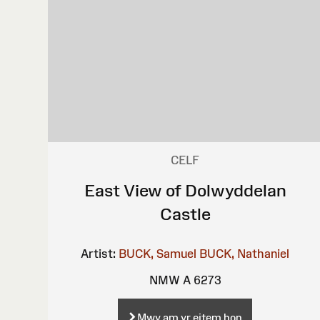
CELF
East View of Dolwyddelan
Castle
Artist:
BUCK, Samuel
BUCK, Nathaniel
NMW A 6273
Mwy am yr eitem hon