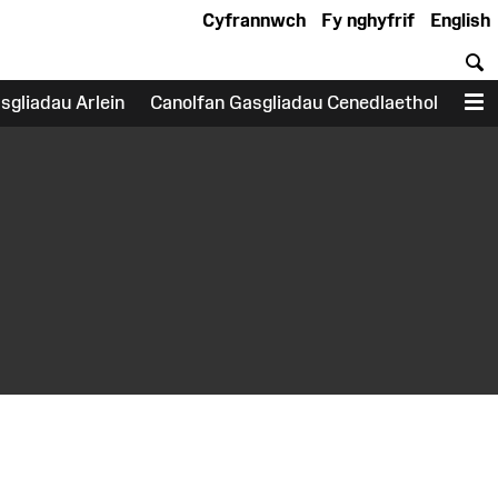
Cyfrannwch
Fy nghyfrif
English
C
sgliadau Arlein
Canolfan Gasgliadau Cenedlaethol
D
earch