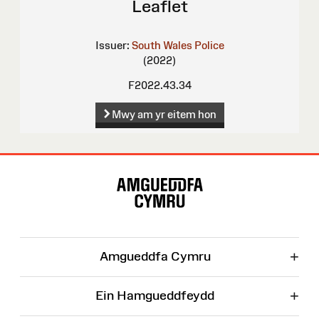
Leaflet
Issuer:
South Wales Police
(2022)
F2022.43.34
Mwy am yr eitem hon
Map
o'r
Wefan
+
Amgueddfa Cymru
+
Ein Hamgueddfeydd