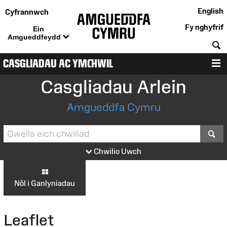
English
Cyfrannwch
Fy nghyfrif
Ein
Amgueddfeydd
C
CASGLIADAU AC YMCHWIL
D
Casgliadau Arlein
Amgueddfa Cymru
S
Chwilio Uwch
Nôl i Ganlyniadau
Leaflet