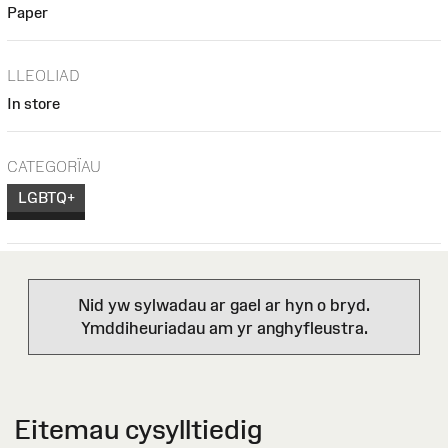
Paper
LLEOLIAD
In store
CATEGORÏAU
LGBTQ+
Nid yw sylwadau ar gael ar hyn o bryd.
Ymddiheuriadau am yr anghyfleustra.
Eitemau cysylltiedig