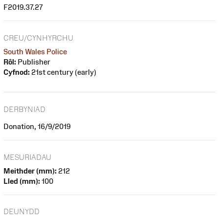
F2019.37.27
CREU/CYNHYRCHU
South Wales Police
Rôl:
Publisher
Cyfnod:
21st century (early)
DERBYNIAD
Donation, 16/9/2019
MESURIADAU
Meithder (mm):
212
Lled (mm):
100
DEUNYDD