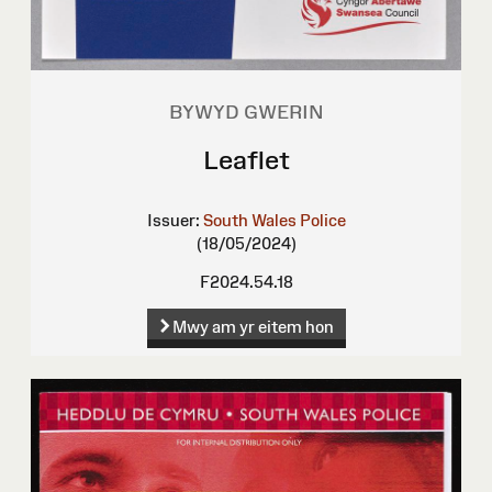
BYWYD GWERIN
Leaflet
Issuer:
South Wales Police
(18/05/2024)
F2024.54.18
Mwy am yr eitem hon