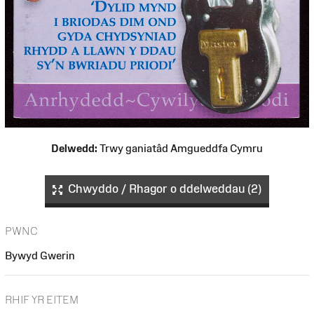
Delwedd:
Trwy ganiatâd Amgueddfa Cymru
Chwyddo / Rhagor o ddelweddau (2)
PWNC
Bywyd Gwerin
RHIF YR EITEM