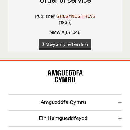
Order of service
Publisher:
GREGYNOG PRESS
(1935)
NMW A(L) 1046
Mwy am yr eitem hon
Map
o'r
Wefan
+
Amgueddfa Cymru
+
Ein Hamgueddfeydd