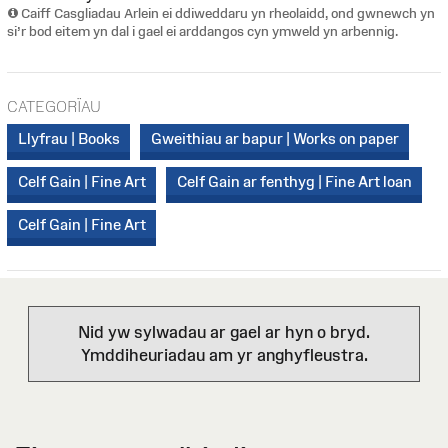
Caiff Casgliadau Arlein ei ddiweddaru yn rheolaidd, ond gwnewch yn
si’r bod eitem yn dal i gael ei arddangos cyn ymweld yn arbennig.
CATEGORÏAU
Llyfrau | Books
Gweithiau ar bapur | Works on paper
Celf Gain | Fine Art
Celf Gain ar fenthyg | Fine Art loan
Celf Gain | Fine Art
Nid yw sylwadau ar gael ar hyn o bryd.
Ymddiheuriadau am yr anghyfleustra.