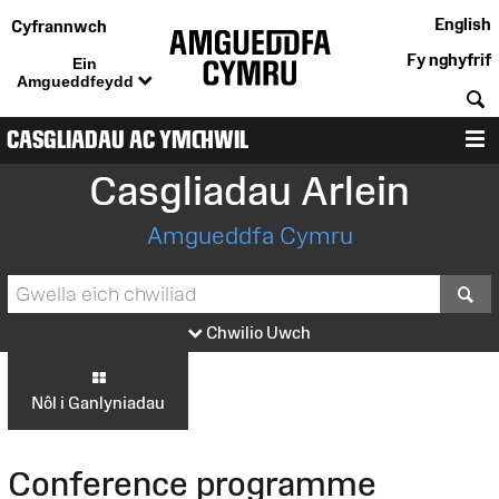
English
Cyfrannwch
Fy nghyfrif
Ein
Amgueddfeydd
C
CASGLIADAU AC YMCHWIL
D
Casgliadau Arlein
Amgueddfa Cymru
S
Chwilio Uwch
Nôl i Ganlyniadau
Conference programme