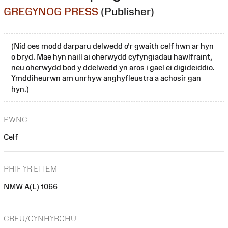
GREGYNOG PRESS
(Publisher)
(Nid oes modd darparu delwedd o'r gwaith celf hwn ar hyn
o bryd. Mae hyn naill ai oherwydd cyfyngiadau hawlfraint,
neu oherwydd bod y ddelwedd yn aros i gael ei digideiddio.
Ymddiheurwn am unrhyw anghyfleustra a achosir gan
hyn.)
PWNC
Celf
RHIF YR EITEM
NMW A(L) 1066
CREU/CYNHYRCHU