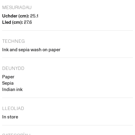
MESURIADAU
Uchder (cm):
25.1
Lled (cm):
27.6
TECHNEG
Ink and sepia wash on paper
DEUNYDD
Paper
Sepia
Indian ink
LLEOLIAD
In store