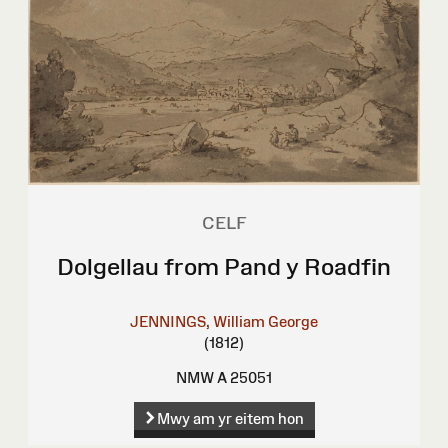
CELF
Dolgellau from Pand y Roadfin
JENNINGS, William George
(1812)
NMW A 25051
Mwy am yr eitem hon