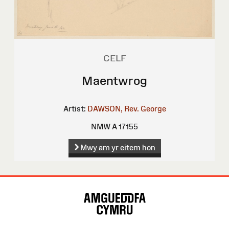
CELF
Maentwrog
Artist:
DAWSON, Rev. George
NMW A 17155
Mwy am yr eitem hon
Map
o'r
Wefan