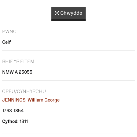
Chwyddo
PWNC
Celf
RHIF YR EITEM
NMW A 25055
CREU/CYNHYRCHU
JENNINGS, William George
1763-1854
Cyfnod:
1811