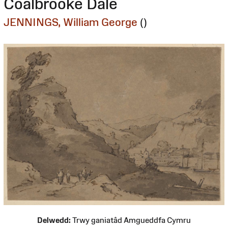
Coalbrooke Dale
JENNINGS, William George
()
Delwedd:
Trwy ganiatâd Amgueddfa Cymru