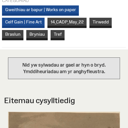
CATEGORÏAU
Gweithiau ar bapur | Works on paper
Celf Gain | Fine Art
14_CADP_May_22
Tirwedd
Braslun
Bryniau
Tref
Nid yw sylwadau ar gael ar hyn o bryd.
Ymddiheuriadau am yr anghyfleustra.
Eitemau cysylltiedig