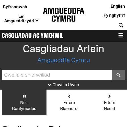
English
Cyfrannwch
Fy nghyfrif
Ein
Amgueddfeydd
C
CASGLIADAU AC YMCHWIL
D
Casgliadau Arlein
Amgueddfa Cymru
S
Chwilio Uwch
Nôl i
Eitem
Eitem
Ganlyniadau
Blaenorol
Nesaf