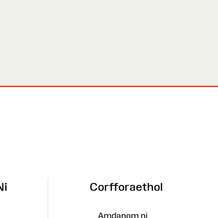
Ni
Corfforaethol
Amdanom ni