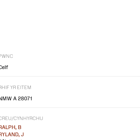
PWNC
Celf
RHIF YR EITEM
NMW A 28071
CREU/CYNHYRCHU
RALPH, B
RYLAND, J