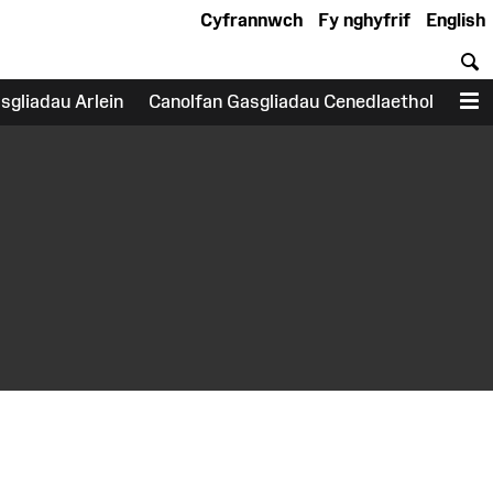
Cyfrannwch
Fy nghyfrif
English
C
sgliadau Arlein
Canolfan Gasgliadau Cenedlaethol
D
earch