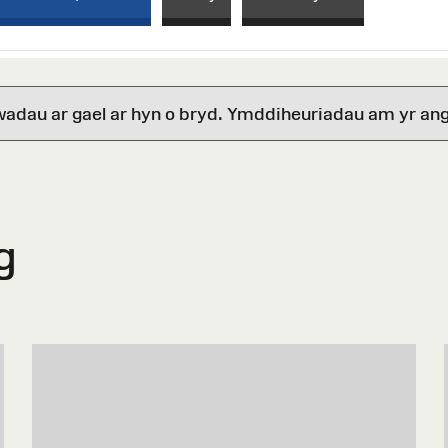
wadau ar gael ar hyn o bryd. Ymddiheuriadau am yr ang
g