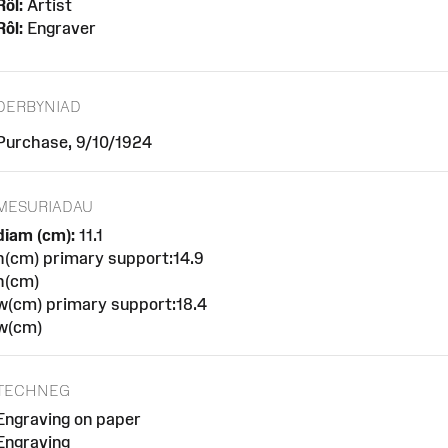
Rôl:
Artist
Rôl:
Engraver
DERBYNIAD
Purchase, 9/10/1924
MESURIADAU
diam (cm):
11.1
h(cm) primary support:14.9
h(cm)
w(cm) primary support:18.4
w(cm)
TECHNEG
Engraving on paper
Engraving