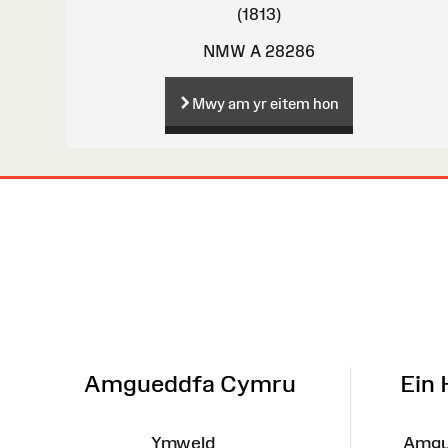
(1813)
NMW A 28286
Mwy am yr eitem hon
Map
o'r
Wefan
Amgueddfa Cymru
Ein
Ymweld
Amgu