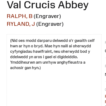
Val Crucis Abbey
RALPH, B
(Engraver)
RYLAND, J
(Engraver)
(Nid oes modd darparu delwedd o'r gwaith celf
hwn ar hyn o bryd. Mae hyn naill ai oherwydd
cyfyngiadau hawlfraint, neu oherwydd bod y
ddelwedd yn aros i gael ei digideiddio.
Ymddiheurwn am unrhyw anghyfleustra a
achosir gan hyn.)