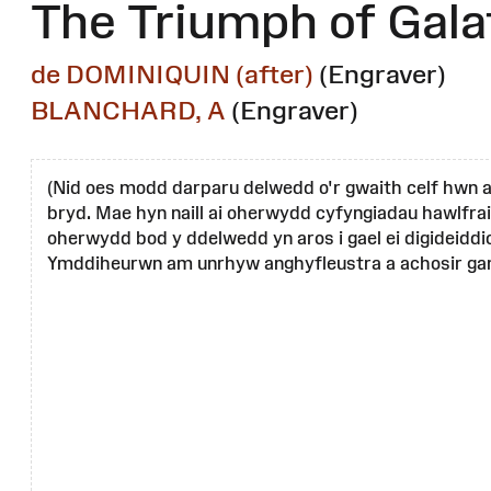
The Triumph of Gal
de DOMINIQUIN (after)
(Engraver)
BLANCHARD, A
(Engraver)
(Nid oes modd darparu delwedd o'r gwaith celf hwn a
bryd. Mae hyn naill ai oherwydd cyfyngiadau hawlfrai
oherwydd bod y ddelwedd yn aros i gael ei digideiddi
Ymddiheurwn am unrhyw anghyfleustra a achosir gan