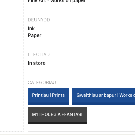
Fine Art - works on paper
DEUNYDD
Ink
Paper
LLEOLIAD
In store
CATEGORÏAU
Printiau | Prints
Gweithiau ar bapur | Works 
MYTHOLEG A FFANTASI