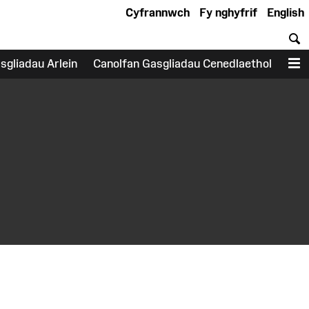
Cyfrannwch
Fy nghyfrif
English
C
sgliadau Arlein
Canolfan Gasgliadau Cenedlaethol
D
earch