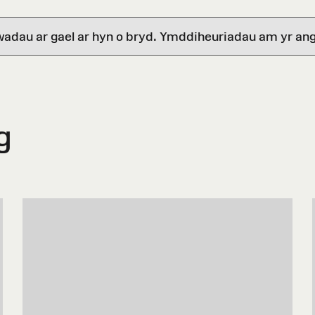
wadau ar gael ar hyn o bryd. Ymddiheuriadau am yr ang
g