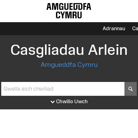
Adrannau
Ca
Casgliadau Arlein
Amgueddfa Cymru
S
Chwilio Uwch