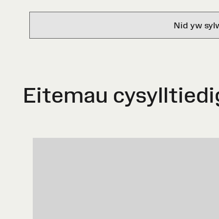
Nid yw syl
Eitemau cysylltiedi