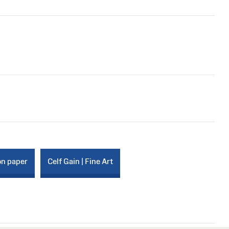
on paper
Celf Gain | Fine Art