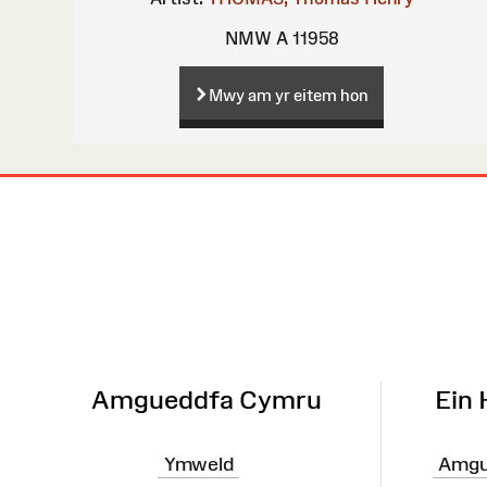
NMW A 11958
Mwy am yr eitem hon
Map
o'r
Wefan
Amgueddfa Cymru
Ein
Ymweld
Amgu