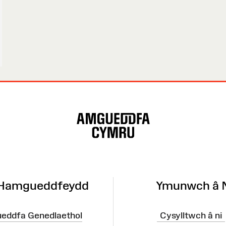
 Hamgueddfeydd
Ymunwch â 
eddfa Genedlaethol
Cysylltwch â ni