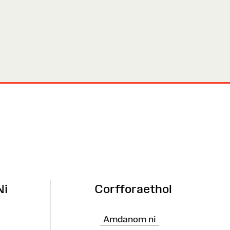
Ni
Corfforaethol
Amdanom ni