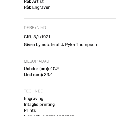
Rôl:
Artist
Rôl:
Engraver
DERBYNIAD
Gift, 3/1/1921
Given by estate of J. Pyke Thompson
MESURIADAU
Uchder (cm):
40.2
Lled (cm):
33.4
TECHNEG
Engraving
Intaglio printing
Prints