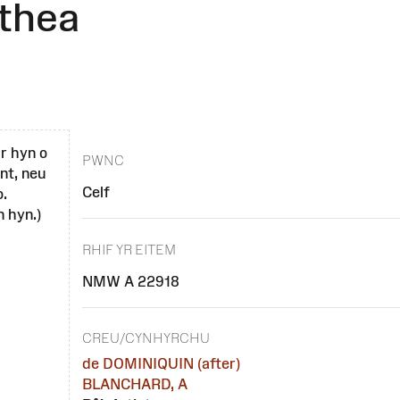
athea
r hyn o
PWNC
nt, neu
Celf
o.
 hyn.)
RHIF YR EITEM
NMW A 22918
CREU/CYNHYRCHU
de DOMINIQUIN (after)
BLANCHARD, A