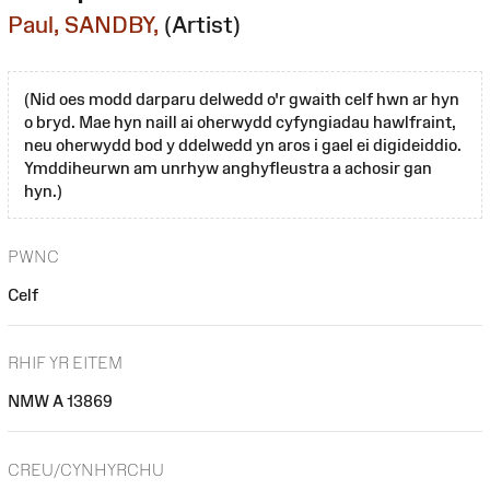
Paul, SANDBY,
(Artist)
(Nid oes modd darparu delwedd o'r gwaith celf hwn ar hyn
o bryd. Mae hyn naill ai oherwydd cyfyngiadau hawlfraint,
neu oherwydd bod y ddelwedd yn aros i gael ei digideiddio.
Ymddiheurwn am unrhyw anghyfleustra a achosir gan
hyn.)
PWNC
Celf
RHIF YR EITEM
NMW A 13869
CREU/CYNHYRCHU