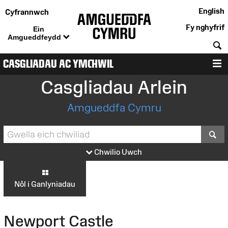
English
Cyfrannwch
Fy nghyfrif
Ein
Amgueddfeydd
C
CASGLIADAU AC YMCHWIL
D
Casgliadau Arlein
Amgueddfa Cymru
S
Chwilio Uwch
Nôl i Ganlyniadau
Newport Castle