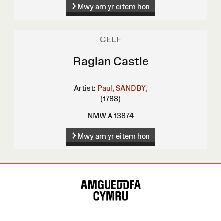
Mwy am yr eitem hon
CELF
Raglan Castle
Artist:
Paul, SANDBY,
(1788)
NMW A 13874
Mwy am yr eitem hon
Map
o'r
Wefan