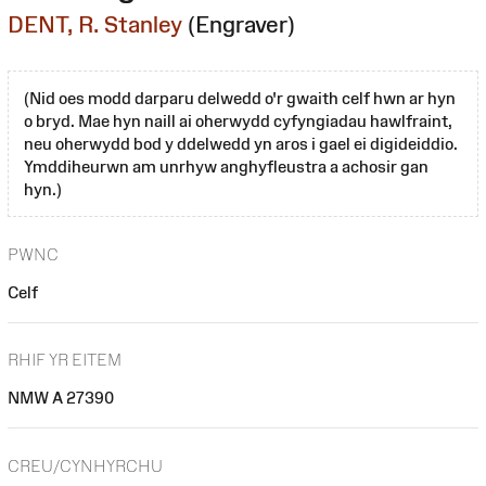
DENT, R. Stanley
(Engraver)
(Nid oes modd darparu delwedd o'r gwaith celf hwn ar hyn
o bryd. Mae hyn naill ai oherwydd cyfyngiadau hawlfraint,
neu oherwydd bod y ddelwedd yn aros i gael ei digideiddio.
Ymddiheurwn am unrhyw anghyfleustra a achosir gan
hyn.)
PWNC
Celf
RHIF YR EITEM
NMW A 27390
CREU/CYNHYRCHU