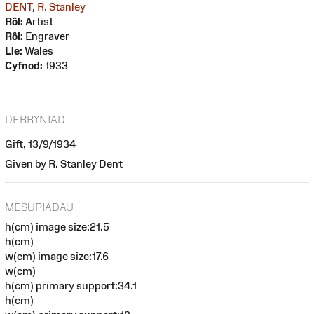
DENT, R. Stanley
Rôl:
Artist
Rôl:
Engraver
Lle:
Wales
Cyfnod:
1933
DERBYNIAD
Gift, 13/9/1934
Given by R. Stanley Dent
MESURIADAU
h(cm) image size:21.5
h(cm)
w(cm) image size:17.6
w(cm)
h(cm) primary support:34.1
h(cm)