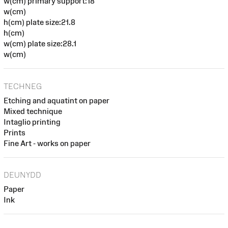
w(cm) primary support:18
w(cm)
h(cm) plate size:21.8
h(cm)
w(cm) plate size:28.1
w(cm)
TECHNEG
Etching and aquatint on paper
Mixed technique
Intaglio printing
Prints
Fine Art - works on paper
DEUNYDD
Paper
Ink