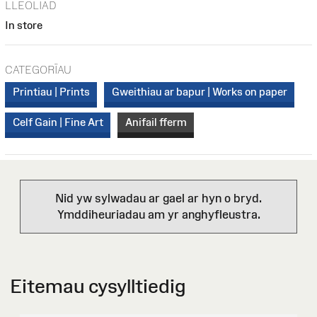
LLEOLIAD
In store
CATEGORÏAU
Printiau | Prints
Gweithiau ar bapur | Works on paper
Celf Gain | Fine Art
Anifail fferm
Nid yw sylwadau ar gael ar hyn o bryd.
Ymddiheuriadau am yr anghyfleustra.
Eitemau cysylltiedig