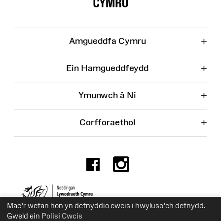
Wefan
+
Amgueddfa Cymru
+
Ein Hamgueddfeydd
+
Ymunwch â Ni
+
Corfforaethol
Facebook
Instagr
Rhif Elusen 525774
Mae’r wefan hon yn defnyddio cwcis i hwyluso’ch defnydd.
Gweld ein
Polisi Cwcis