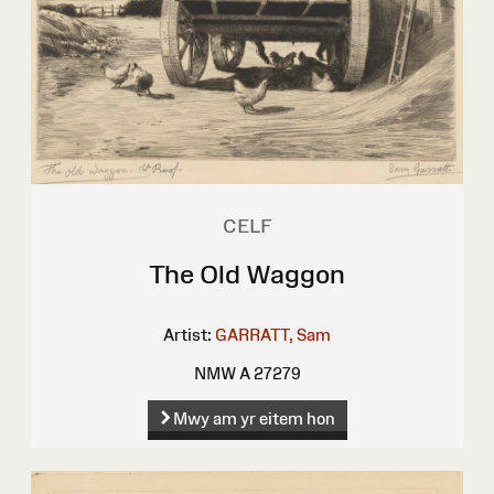
CELF
The Old Waggon
Artist:
GARRATT, Sam
NMW A 27279
Mwy am yr eitem hon