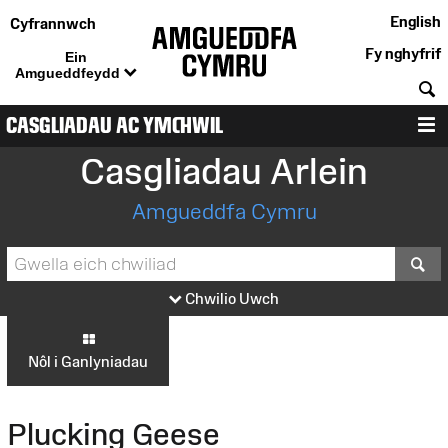
English
Cyfrannwch
Fy nghyfrif
Ein
Amgueddfeydd
C
CASGLIADAU AC YMCHWIL
D
Casgliadau Arlein
Amgueddfa Cymru
S
Chwilio Uwch
Nôl i Ganlyniadau
Plucking Geese