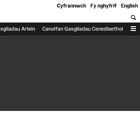
Cyfrannwch
Fy nghyfrif
English
C
sgliadau Arlein
Canolfan Gasgliadau Cenedlaethol
D
earch