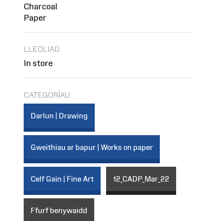
Charcoal
Paper
LLEOLIAD
In store
CATEGORÏAU
Darlun | Drawing
Gweithiau ar bapur | Works on paper
Celf Gain | Fine Art
12_CADP_Mar_22
Ffurf benywaidd