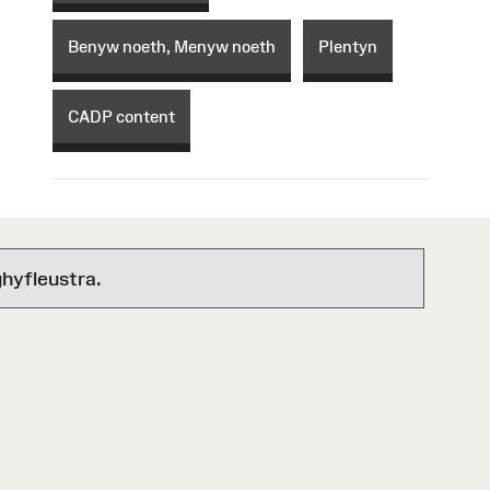
Benyw noeth, Menyw noeth
Plentyn
CADP content
hyfleustra.