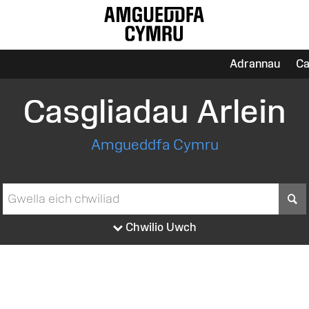
Adrannau
Ca
Casgliadau Arlein
Amgueddfa Cymru
S
Chwilio Uwch