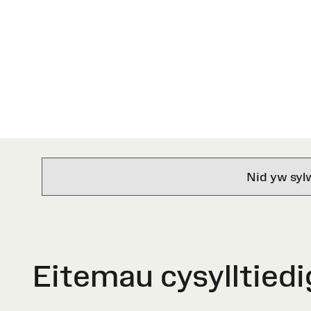
Nid yw syl
Eitemau cysylltiedi