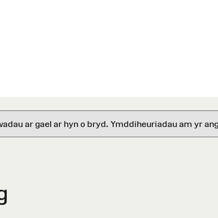
wadau ar gael ar hyn o bryd. Ymddiheuriadau am yr ang
g