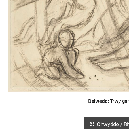
Delwedd:
Trwy ga
Chwyddo / Rha