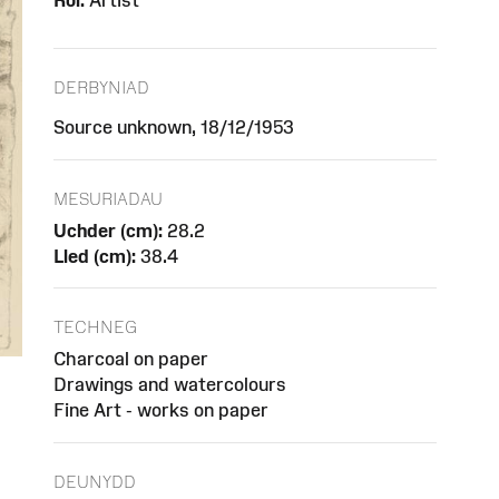
Rôl:
Artist
DERBYNIAD
Source unknown, 18/12/1953
MESURIADAU
Uchder (cm):
28.2
Lled (cm):
38.4
TECHNEG
Charcoal on paper
Drawings and watercolours
Fine Art - works on paper
DEUNYDD