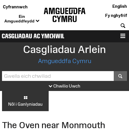
English
Cyfrannwch
Fy nghyfrif
Ein
Amgueddfeydd
C
CASGLIADAU AC YMCHWIL
D
Casgliadau Arlein
Amgueddfa Cymru
S
Chwilio Uwch
Nôl i Ganlyniadau
The Oven near Monmouth