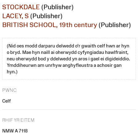
STOCKDALE
(Publisher)
LACEY, S
(Publisher)
BRITISH SCHOOL, 19th century
(Publisher)
(Nid oes modd darparu delwedd o'r gwaith celf hwn ar hyn
o bryd. Mae hyn naill ai oherwydd cyfyngiadau hawlfraint,
neu oherwydd bod y ddelwedd yn aros i gael ei digideiddio.
Ymddiheurwn am unrhyw anghyfleustra a achosir gan
hyn.)
PWNC
Celf
RHIF YR EITEM
NMW A 7118