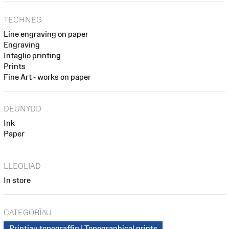
TECHNEG
Line engraving on paper
Engraving
Intaglio printing
Prints
Fine Art - works on paper
DEUNYDD
Ink
Paper
LLEOLIAD
In store
CATEGORÏAU
Printiau topograffig | Topographical prints