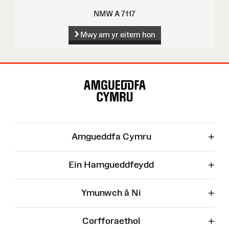
NMW A 7117
Mwy am yr eitem hon
Map
o'r
Wefan
+
Amgueddfa Cymru
+
Ein Hamgueddfeydd
+
Ymunwch â Ni
+
Corfforaethol