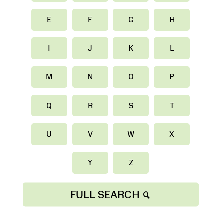
E
F
G
H
I
J
K
L
M
N
O
P
Q
R
S
T
U
V
W
X
Y
Z
FULL SEARCH