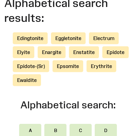
Alphabetical search
results:
Edingtonite
Eggletonite
Electrum
Elyite
Enargite
Enstatite
Epidote
Epidote-(Sr)
Epsomite
Erythrite
Ewaldite
Alphabetical search:
A
B
C
D