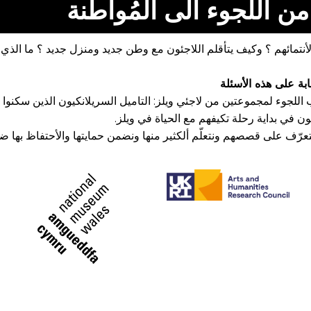
ن اللجوء الى المُواطَنة
تمائهم ؟ وكيف يتأقلم اللاجئون مع وطن جديد ومنزل جديد ؟ ما الذي 
بة على هذه الأسئلة
جوء لمجموعتين من لاجئي ويلز: التاميل السريلانكيون الذين سكنوا وع
ون في بداية رحلة تكيفهم مع الحياة في ويلز.
تعرّف على قصصهم ونتعلّم ألكثير منها ونضمن حمايتها والأحتفاظ بها ضمن 