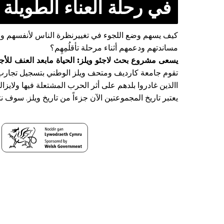
في رحلة العناء الطويلة م
كيف يسهم وضع اللجوء في تغييرنظرة الناس لأنفسهم ولأن
مساندتهم ودعمهم أثناء مرحلة تأقلُمِهِم؟
يسعى مشروع بحث لاجئو ويلز: الحياة مابعد العنف للأجا
تقوم جامعة كارديف ومتحف ويلز الوطني بتسجيل تجارب الل
االذين غادروا بلدهم على أثر الحرب المشتعلة فيها ولايزال
يعتبر تاريخ المجموعتين الآن جزءاً من تاريخ ويلز. سوف ن