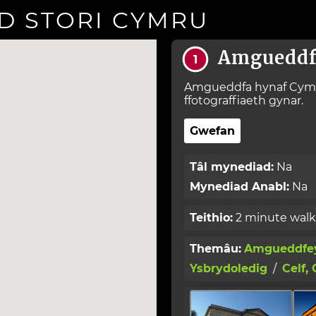
D STORI CYMRU
Amgueddf
1
Amgueddfa hynaf Cymru,
ffotograffiaeth gynar.
Gwefan
Tâl mynediad:
Na
Mynediad Anabl:
Na
Teithio:
2 minute walk
Themâu:
Amgueddfey
Ysbrydoledig
/
Celf,