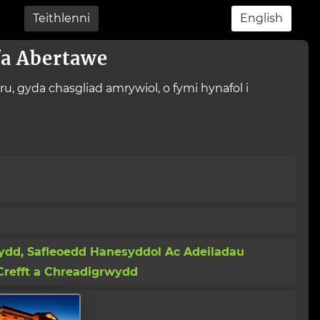
Teithlenni
English
a Abertawe
 gyda chasgliad amrywiol, o fymi hynafol i
dd, Safleoedd Hanesyddol Ac Adeiladau
 Crefft a Chreadigrwydd