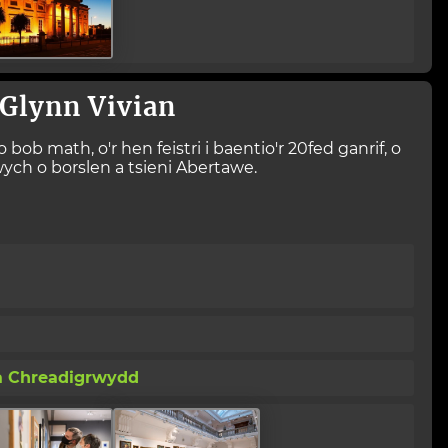
 Glynn Vivian
ob math, o'r hen feistri i baentio'r 20fed ganrif, o
wych o borslen a tsieni Abertawe.
t a Chreadigrwydd