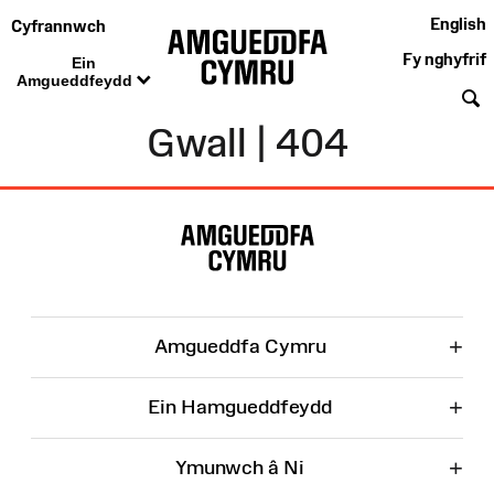
English
Cyfrannwch
Fy nghyfrif
Ein
Amgueddfeydd
C
Gwall | 404
Map
o'r
Wefan
+
Amgueddfa Cymru
+
Ein Hamgueddfeydd
+
Ymunwch â Ni