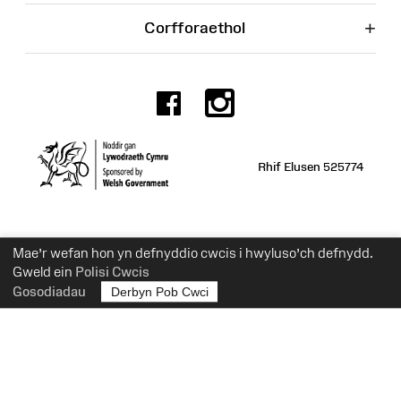
+
Corfforaethol
Facebook
Instagr
Rhif Elusen 525774
Mae’r wefan hon yn defnyddio cwcis i hwyluso’ch defnydd.
Gweld ein
Polisi Cwcis
Gosodiadau
Derbyn Pob Cwci