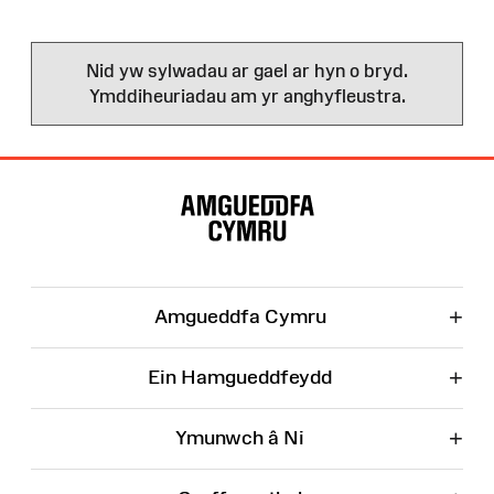
Nid yw sylwadau ar gael ar hyn o bryd.
Ymddiheuriadau am yr anghyfleustra.
Map
o'r
Wefan
+
Amgueddfa Cymru
+
Ein Hamgueddfeydd
+
Ymunwch â Ni