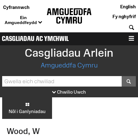
English
Cyfrannwch
Fy nghyfrif
Ein
Amgueddfeydd
C
CASGLIADAU AC YMCHWIL
D
Casgliadau Arlein
Amgueddfa Cymru
S
Chwilio Uwch
Nôl i Ganlyniadau
Wood, W