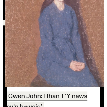
Gwen John: Rhan 1 ‘Y naws
sy’n bwysig’