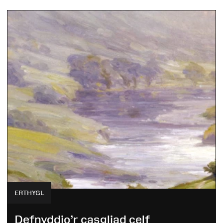
ERTHYGL
Defnyddio’r casgliad celf