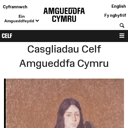
English
Cyfrannwch
Fy nghyfrif
Ein
Amgueddfeydd
C
CELF
D
Casgliadau Celf
Amgueddfa Cymru