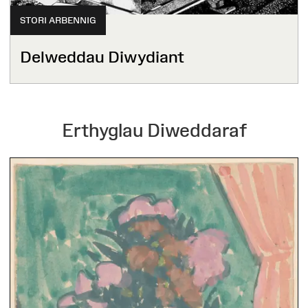
STORI ARBENNIG
Delweddau Diwydiant
Erthyglau Diweddaraf