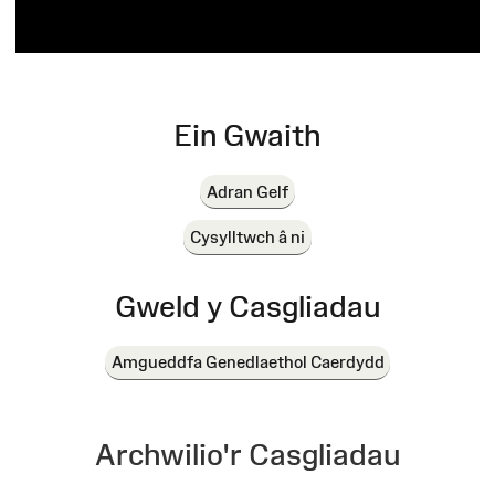
Ein Gwaith
Adran Gelf
Cysylltwch â ni
Gweld y Casgliadau
Amgueddfa Genedlaethol Caerdydd
Archwilio'r Casgliadau