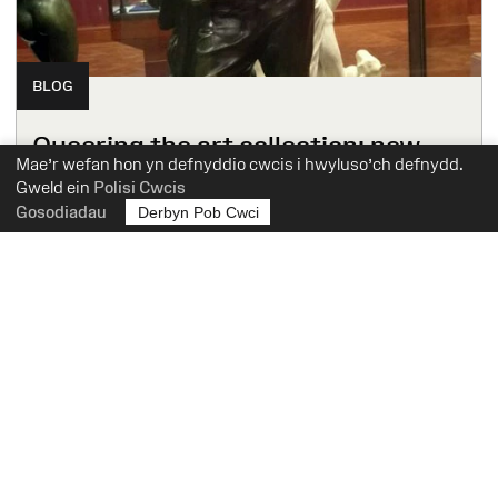
BLOG
Queering the art collection: new
Mae’r wefan hon yn defnyddio cwcis i hwyluso’ch defnydd.
LGBTQ+ tours
Gweld ein
Polisi Cwcis
Gosodiadau
Derbyn Pob Cwci
Stephanie Roberts
6 Mawrth 2020
Mwy o Gofnodion Blog
Mwy o Themâu