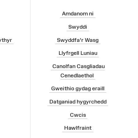
Amdanom ni
Swyddi
ythyr
Swyddfa'r Wasg
Llyfrgell Luniau
Canolfan Casgliadau
Cenedlaethol
Gweithio gydag eraill
Datganiad hygyrchedd
Cwcis
Hawlfraint