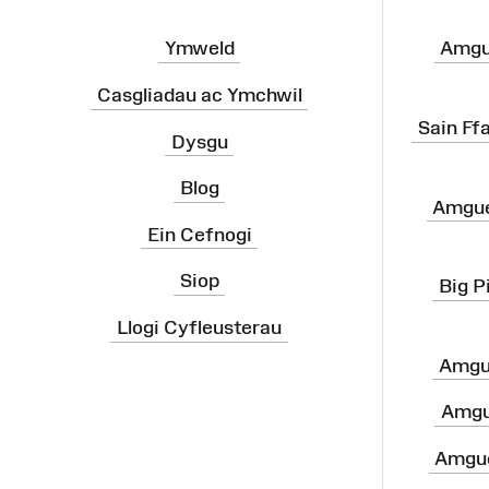
Ymweld
Amgu
Casgliadau ac Ymchwil
Sain Ff
Dysgu
Blog
Amgue
Ein Cefnogi
Siop
Big P
Llogi Cyfleusterau
Amgu
Amgu
Amgue