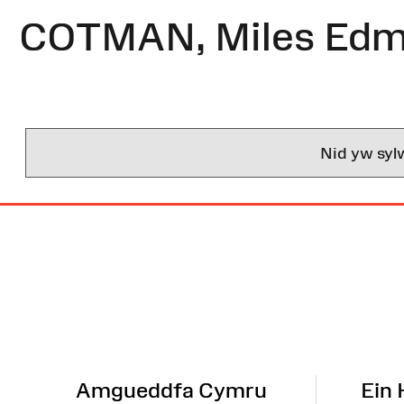
COTMAN, Miles Ed
Nid yw syl
Map
o'r
Wefan
Amgueddfa Cymru
Ein