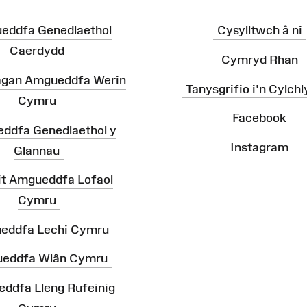
eddfa Genedlaethol
Cysylltwch â ni
Caerdydd
Cymryd Rhan
agan Amgueddfa Werin
Tanysgrifio i'n Cylchl
Cymru
Facebook
ddfa Genedlaethol y
Instagram
Glannau
it Amgueddfa Lofaol
Cymru
eddfa Lechi Cymru
eddfa Wlân Cymru
ddfa Lleng Rufeinig