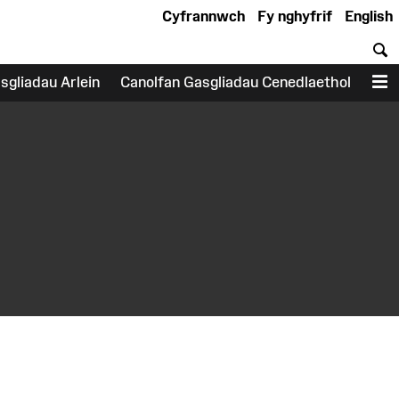
Cyfrannwch
Fy nghyfrif
English
C
sgliadau Arlein
Canolfan Gasgliadau Cenedlaethol
D
earch