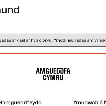
mund
wadau ar gael ar hyn o bryd. Ymddiheuriadau am yr ang
 Hamgueddfeydd
Ymunwch â 