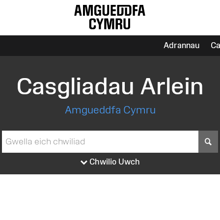
Adrannau
Ca
Casgliadau Arlein
Amgueddfa Cymru
S
Chwilio Uwch