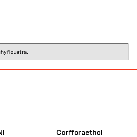
hyfleustra.
Ni
Corfforaethol