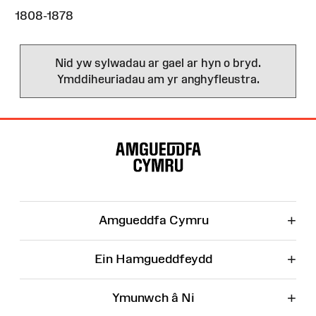
1808-1878
Nid yw sylwadau ar gael ar hyn o bryd.
Ymddiheuriadau am yr anghyfleustra.
Map
o'r
Wefan
+
Amgueddfa Cymru
+
Ein Hamgueddfeydd
+
Ymunwch â Ni