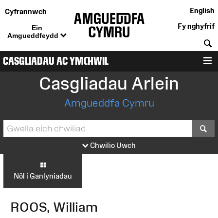
English
Cyfrannwch
Fy nghyfrif
Ein
Amgueddfeydd
C
CASGLIADAU AC YMCHWIL
D
Casgliadau Arlein
Amgueddfa Cymru
S
Chwilio Uwch
Nôl i Ganlyniadau
ROOS, William