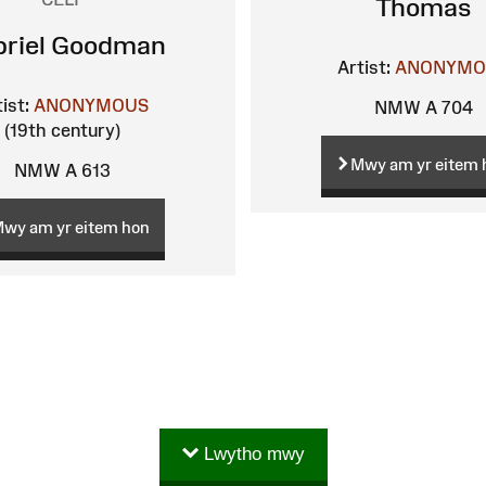
Thomas
briel Goodman
Artist:
ANONYMO
ist:
ANONYMOUS
NMW A 704
(19th century)
Mwy am yr eitem 
NMW A 613
wy am yr eitem hon
Lwytho mwy