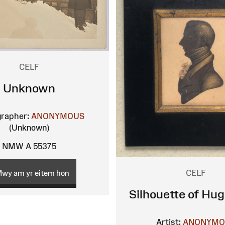
CELF
Unknown
rapher:
ANONYMOUS
(Unknown)
NMW A 55375
CELF
wy am yr eitem hon
Silhouette of Hug
Artist:
ANONYMO