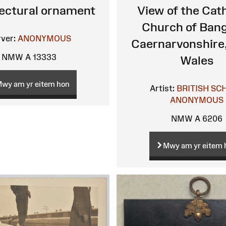
ectural ornament
View of the Cat
Church of Bang
ver:
ANONYMOUS
Caernarvonshire
NMW A 13333
Wales
wy am yr eitem hon
Artist:
BRITISH SC
ANONYMOUS
NMW A 6206
Mwy am yr eitem 