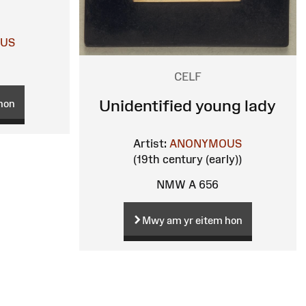
US
CELF
Unidentified young lady
hon
Artist:
ANONYMOUS
(19th century (early))
NMW A 656
Mwy am yr eitem hon