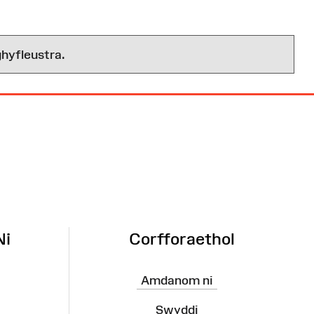
hyfleustra.
Ni
Corfforaethol
Amdanom ni
Swyddi