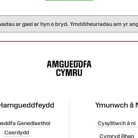
wadau ar gael ar hyn o bryd. Ymddiheuriadau am yr ang
 Hamgueddfeydd
Ymunwch â 
eddfa Genedlaethol
Cysylltwch â ni
Caerdydd
Cymryd Rhan