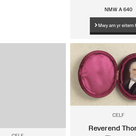
NMW A 640
Mwy am yr eitem 
CELF
Reverend Th
CELF