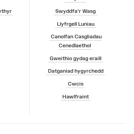
ythyr
Swyddfa'r Wasg
Llyfrgell Luniau
Canolfan Casgliadau
Cenedlaethol
Gweithio gydag eraill
Datganiad hygyrchedd
Cwcis
Hawlfraint