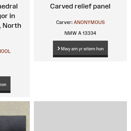
hedral
Carved relief panel
or in
Carver:
ANONYMOUS
, North
NMW A 13334
Mwy am yr eitem hon
HOOL
hon