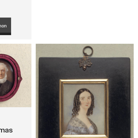
hon
omas