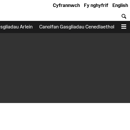
Cyfrannwch
Fy nghyfrif
English
C
sgliadau Arlein
Canolfan Gasgliadau Cenedlaethol
D
earch