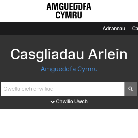
Adrannau
Ca
Casgliadau Arlein
Amgueddfa Cymru
S
Chwilio Uwch