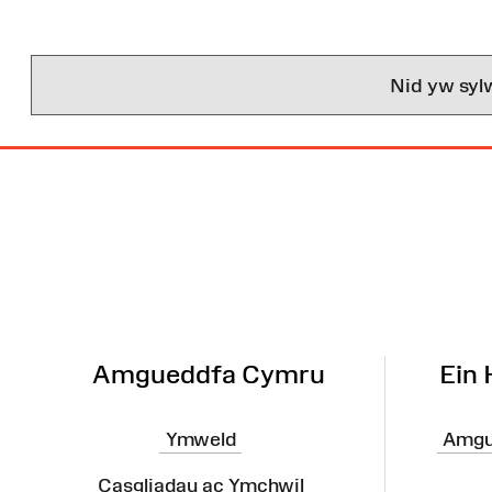
Nid yw syl
Map
o'r
Wefan
Amgueddfa Cymru
Ein
Ymweld
Amgu
Casgliadau ac Ymchwil