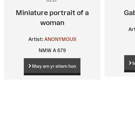
Miniature portrait of a
Ga
woman
Art
Artist:
ANONYMOUS
NMW A 679
M
Mwy am yr eitem hon