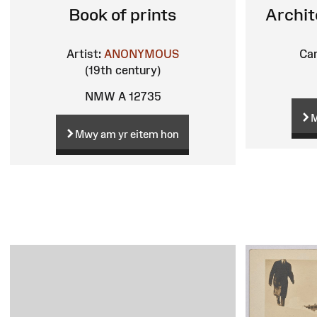
Book of prints
Archit
Artist:
ANONYMOUS
Car
(19th century)
NMW A 12735
M
Mwy am yr eitem hon