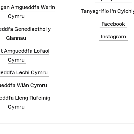
agan Amgueddfa Werin
Tanysgrifio i'n Cylchl
Cymru
Facebook
ddfa Genedlaethol y
Instagram
Glannau
it Amgueddfa Lofaol
Cymru
eddfa Lechi Cymru
eddfa Wlân Cymru
ddfa Lleng Rufeinig
Cymru