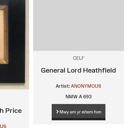
CELF
General Lord Heathfield
Artist:
ANONYMOUS
NMW A 693
h Price
Mwy am yr eitem hon
US