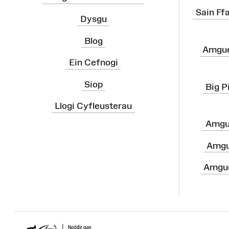
Sain Ff
Dysgu
Blog
Amgue
Ein Cefnogi
Siop
Big P
Llogi Cyfleusterau
Amgu
Amgu
Amgue