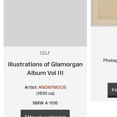
CELF
Photog
Illustrations of Glamorgan
Album Vol III
Artist:
ANONYMOUS
M
(1830 ca)
NMW A 1106
Mwy am yr eitem hon