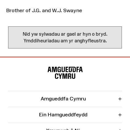
Brother of J.G. and W.J. Swayne
Nid yw sylwadau ar gael ar hyn o bryd.
Ymddiheuriadau am yr anghyfleustra.
Map
o'r
Wefan
+
Amgueddfa Cymru
+
Ein Hamgueddfeydd