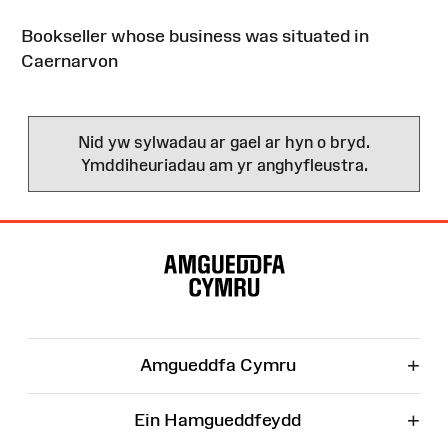
Bookseller whose business was situated in
Caernarvon
Nid yw sylwadau ar gael ar hyn o bryd.
Ymddiheuriadau am yr anghyfleustra.
Map
o'r
Wefan
+
Amgueddfa Cymru
+
Ein Hamgueddfeydd