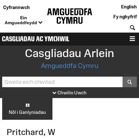
English
Cyfrannwch
Fy nghyfrif
Ein
Amgueddfeydd
C
CASGLIADAU AC YMCHWIL
D
Casgliadau Arlein
Amgueddfa Cymru
S
Chwilio Uwch
Nôl i Ganlyniadau
Pritchard, W