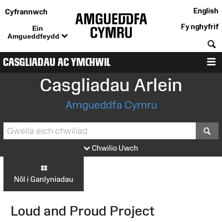
English
Cyfrannwch
Fy nghyfrif
Ein
Amgueddfeydd
C
CASGLIADAU AC YMCHWIL
D
Casgliadau Arlein
Amgueddfa Cymru
S
Chwilio Uwch
Nôl i Ganlyniadau
Loud and Proud Project