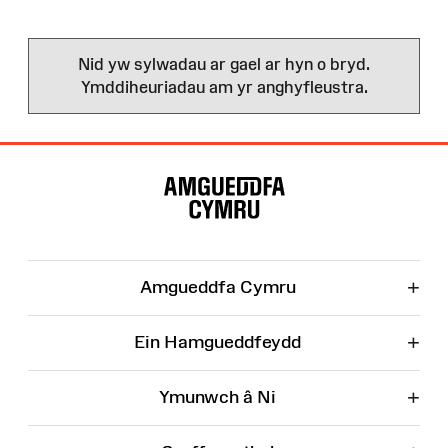
Nid yw sylwadau ar gael ar hyn o bryd.
Ymddiheuriadau am yr anghyfleustra.
Map
o'r
Wefan
+
Amgueddfa Cymru
+
Ein Hamgueddfeydd
+
Ymunwch â Ni