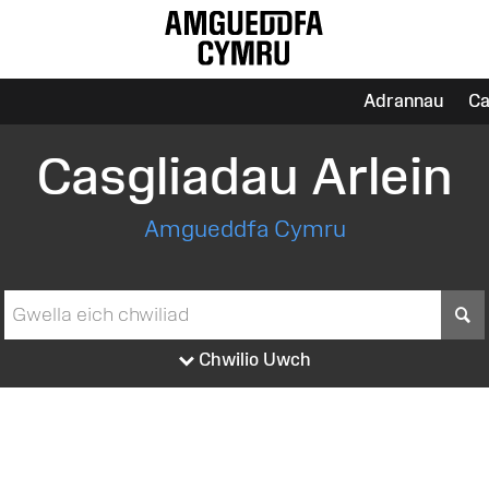
Adrannau
Ca
Casgliadau Arlein
Amgueddfa Cymru
S
Chwilio Uwch