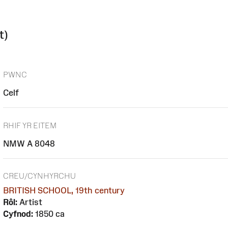
t)
PWNC
Celf
RHIF YR EITEM
NMW A 8048
CREU/CYNHYRCHU
BRITISH SCHOOL, 19th century
Rôl:
Artist
Cyfnod:
1850 ca