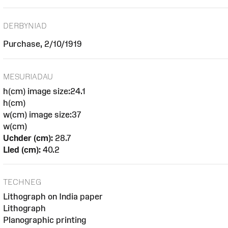
DERBYNIAD
Purchase, 2/10/1919
MESURIADAU
h(cm) image size:24.1
h(cm)
w(cm) image size:37
w(cm)
Uchder (cm):
28.7
Lled (cm):
40.2
TECHNEG
Lithograph on India paper
Lithograph
Planographic printing