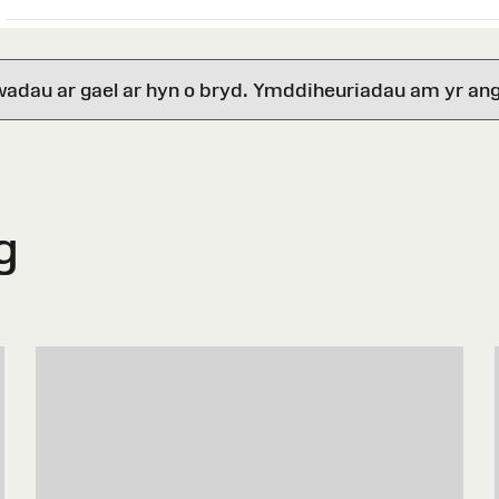
wadau ar gael ar hyn o bryd. Ymddiheuriadau am yr ang
g