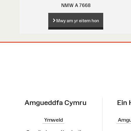
NMW A 7668
Mwy am yr eitem hon
Map
o'r
Wefan
Amgueddfa Cymru
Ein
Ymweld
Amgu