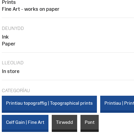
Prints
Fine Art - works on paper
DEUNYDD
Ink
Paper
LLEOLIAD
In store
CATEGORÏAU
Printiau topograffig | Topographical prints
Printiau | Prin
Celf Gain | Fine Art
Tirwedd
Pont