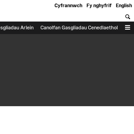
Cyfrannwch
Fy nghyfrif
English
C
sgliadau Arlein
Canolfan Gasgliadau Cenedlaethol
D
earch