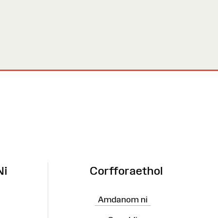
Ni
Corfforaethol
Amdanom ni