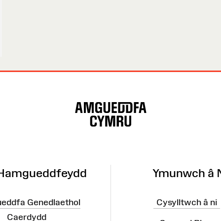
 Hamgueddfeydd
Ymunwch â 
eddfa Genedlaethol
Cysylltwch â ni
Caerdydd