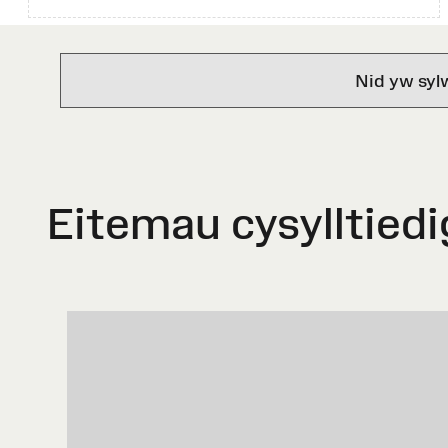
Nid yw syl
Eitemau cysylltiedi