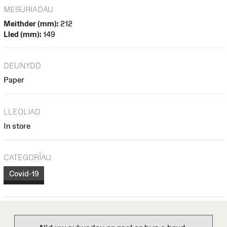
MESURIADAU
Meithder (mm):
212
Lled (mm):
149
DEUNYDD
Paper
LLEOLIAD
In store
CATEGORÏAU
Covid-19