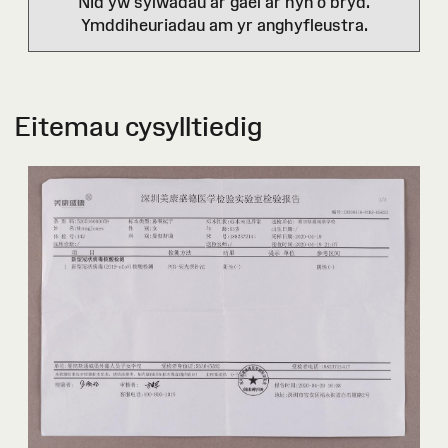
Nid yw sylwadau ar gael ar hyn o bryd.
Ymddiheuriadau am yr anghyfleustra.
Eitemau cysylltiedig