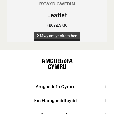
BYWYD GWERIN
Leaflet
F2022.37.10
Mwy am yr eitem hon
Map
o'r
Wefan
+
Amgueddfa Cymru
+
Ein Hamgueddfeydd