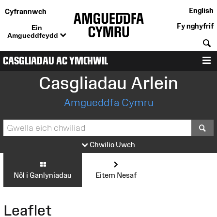
English
Cyfrannwch
Fy nghyfrif
Ein
Amgueddfeydd
C
CASGLIADAU AC YMCHWIL
D
Casgliadau Arlein
Amgueddfa Cymru
S
Chwilio Uwch
Nôl i Ganlyniadau
Eitem Nesaf
Leaflet