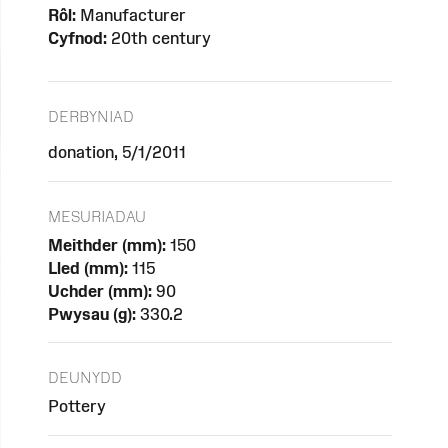
Rôl:
Manufacturer
Cyfnod:
20th century
DERBYNIAD
donation, 5/1/2011
MESURIADAU
Meithder (mm):
150
Lled (mm):
115
Uchder (mm):
90
Pwysau (g):
330.2
DEUNYDD
Pottery