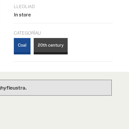
LLEOLIAD
In store
CATEGORÏAU
Coal
20th century
hyfleustra.