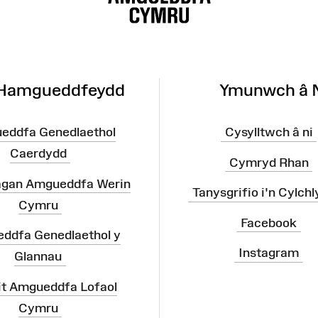
 Hamgueddfeydd
Ymunwch â 
eddfa Genedlaethol
Cysylltwch â ni
Caerdydd
Cymryd Rhan
agan Amgueddfa Werin
Tanysgrifio i'n Cylchl
Cymru
Facebook
ddfa Genedlaethol y
Instagram
Glannau
it Amgueddfa Lofaol
Cymru