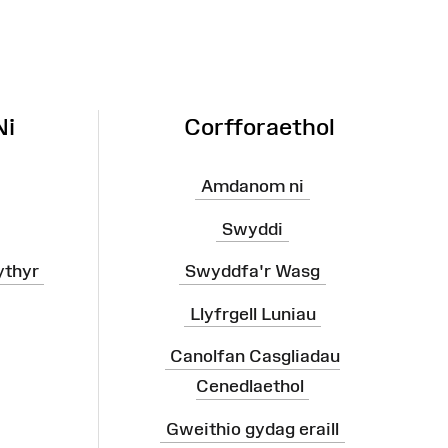
Ni
Corfforaethol
Amdanom ni
Swyddi
ythyr
Swyddfa'r Wasg
Llyfrgell Luniau
Canolfan Casgliadau
Cenedlaethol
Gweithio gydag eraill