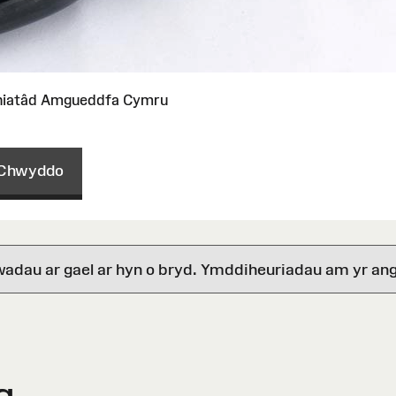
niatâd Amgueddfa Cymru
Chwyddo
wadau ar gael ar hyn o bryd. Ymddiheuriadau am yr ang
g