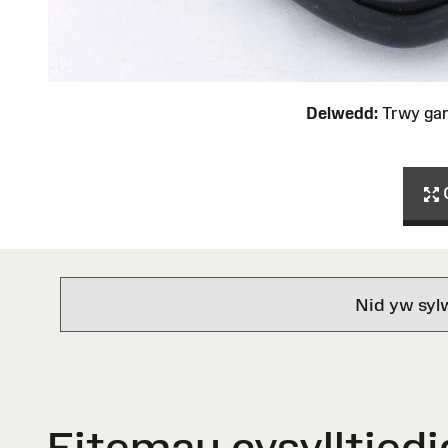
Delwedd:
Trwy ga
Nid yw syl
Eitemau cysylltiedi