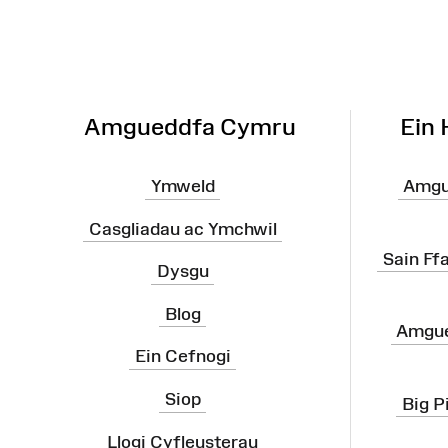
Wefan
Amgueddfa Cymru
Ein
Ymweld
Amgu
Casgliadau ac Ymchwil
Sain Ff
Dysgu
Blog
Amgue
Ein Cefnogi
Siop
Big P
Llogi Cyfleusterau