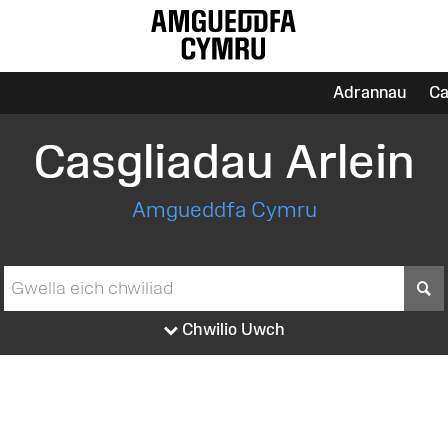
Adrannau
Ca
Casgliadau Arlein
Amgueddfa Cymru
S
Chwilio Uwch