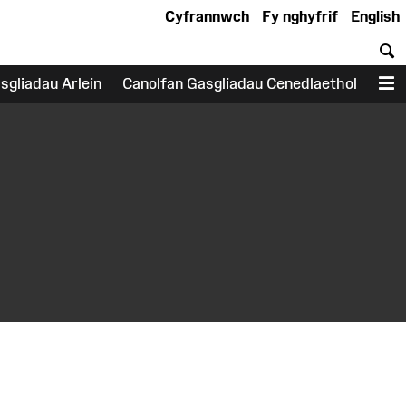
Cyfrannwch
Fy nghyfrif
English
C
sgliadau Arlein
Canolfan Gasgliadau Cenedlaethol
D
earch