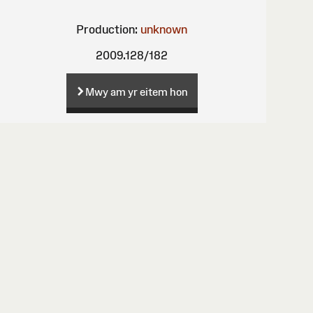
Production:
unknown
2009.128/182
Mwy am yr eitem hon