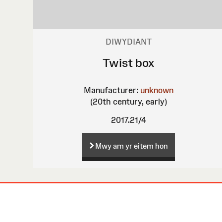
DIWYDIANT
Twist box
Manufacturer:
unknown
(20th century, early)
2017.21/4
Mwy am yr eitem hon
Map
o'r