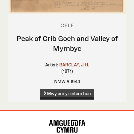
CELF
Peak of Crib Goch and Valley of
Mymbyc
Artist:
BARCLAY, J.H.
(1871)
NMW A 1944
Mwy am yr eitem hon
Map
o'r
Wefan