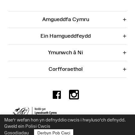
+
Amgueddfa Cymru
+
Ein Hamgueddfeydd
+
Ymunwch â Ni
+
Corfforaethol
Facebook
Instagr
Rhif Elusen 525774
Mae’r wefan hon yn defnyddio cwcis i hwyluso’ch defnydd.
Gweld ein
Polisi Cwcis
Gosodiadau
Derbyn Pob Cwci