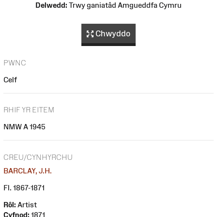
Delwedd:
Trwy ganiatâd Amgueddfa Cymru
Chwyddo
PWNC
Celf
RHIF YR EITEM
NMW A 1945
CREU/CYNHYRCHU
BARCLAY, J.H.
Fl. 1867-1871
Rôl:
Artist
Cyfnod:
1871