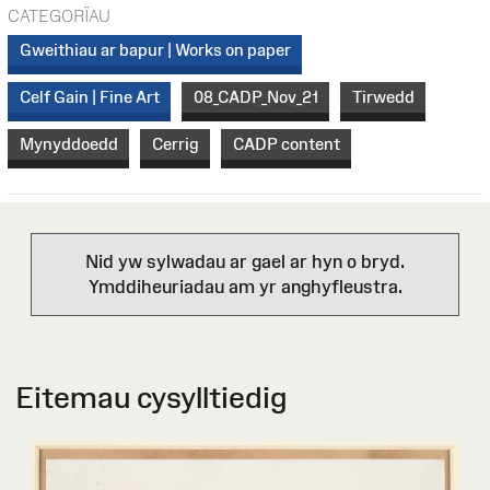
CATEGORÏAU
Gweithiau ar bapur | Works on paper
Celf Gain | Fine Art
08_CADP_Nov_21
Tirwedd
Mynyddoedd
Cerrig
CADP content
Nid yw sylwadau ar gael ar hyn o bryd.
Ymddiheuriadau am yr anghyfleustra.
Eitemau cysylltiedig