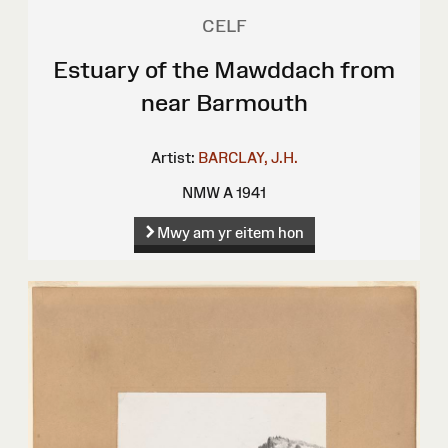
CELF
Estuary of the Mawddach from
near Barmouth
Artist:
BARCLAY, J.H.
NMW A 1941
Mwy am yr eitem hon