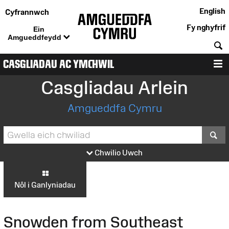
English
Cyfrannwch
Fy nghyfrif
Ein
Amgueddfeydd
C
CASGLIADAU AC YMCHWIL
D
Casgliadau Arlein
Amgueddfa Cymru
S
Chwilio Uwch
Nôl i Ganlyniadau
Snowden from Southeast