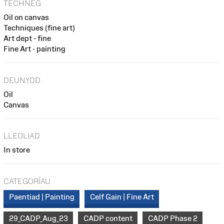
TECHNEG
Oil on canvas
Techniques (fine art)
Art dept - fine
Fine Art - painting
DEUNYDD
Oil
Canvas
LLEOLIAD
In store
CATEGORÏAU
Paentiad | Painting
Celf Gain | Fine Art
29_CADP_Aug_23
CADP content
CADP Phase 2