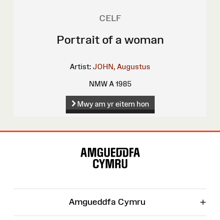
CELF
Portrait of a woman
Artist:
JOHN, Augustus
NMW A 1985
Mwy am yr eitem hon
Map
o'r
Wefan
+
Amgueddfa Cymru