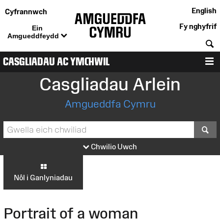
English
Cyfrannwch
Fy nghyfrif
Ein
Amgueddfeydd
C
CASGLIADAU AC YMCHWIL
D
Casgliadau Arlein
Amgueddfa Cymru
S
Chwilio Uwch
Nôl i Ganlyniadau
Portrait of a woman