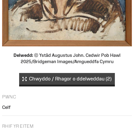
Delwedd:
© Ystâd Augustus John. Cedwir Pob Hawl
2025/Bridgeman Images/Amgueddfa Cymru
Chwyddo / Rhagor o ddelweddau (2)
PWNC
Celf
RHIF YR EITEM