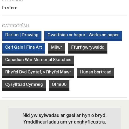
In store
CATEGORÏAU
Darlun | Drawing
Gweithiau ar bapur | Works on paper
Celf Gain | Fine Art
Milwr
Ffurf gwrywaidd
Canadian War Memorial Sketches
Rhyfel Byd Cyntaf, y Rhyfel Mawr
Hunan bortread
Cysylltiad Cymreig
Ôl 1900
Nid yw sylwadau ar gael ar hyn o bryd.
Ymddiheuriadau am yr anghyfleustra.