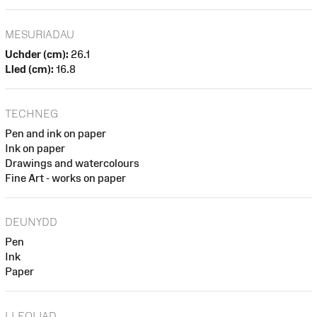
MESURIADAU
Uchder (cm):
26.1
Lled (cm):
16.8
TECHNEG
Pen and ink on paper
Ink on paper
Drawings and watercolours
Fine Art - works on paper
DEUNYDD
Pen
Ink
Paper
LLEOLIAD