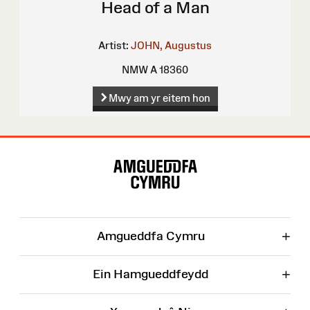
Head of a Man
Artist:
JOHN, Augustus
NMW A 18360
Mwy am yr eitem hon
Map
o'r
Wefan
+
Amgueddfa Cymru
+
Ein Hamgueddfeydd