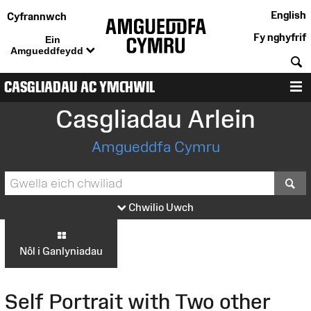
English
Cyfrannwch
Fy nghyfrif
Ein
Amgueddfeydd
C
CASGLIADAU AC YMCHWIL
D
Casgliadau Arlein
Amgueddfa Cymru
S
Chwilio Uwch
Nôl i Ganlyniadau
Self Portrait with Two other