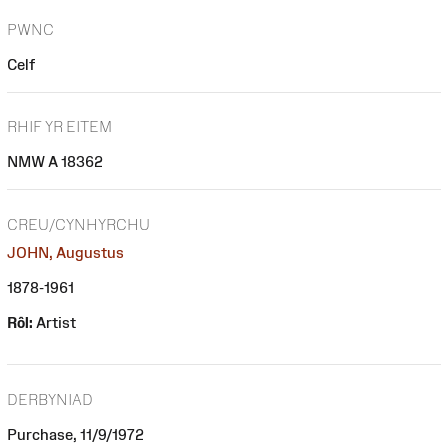
PWNC
Celf
RHIF YR EITEM
NMW A 18362
CREU/CYNHYRCHU
JOHN, Augustus
1878-1961
Rôl:
Artist
DERBYNIAD
Purchase, 11/9/1972