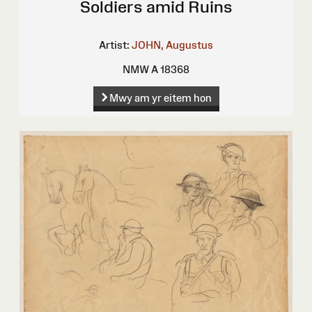
Soldiers amid Ruins
Artist:
JOHN, Augustus
NMW A 18368
Mwy am yr eitem hon