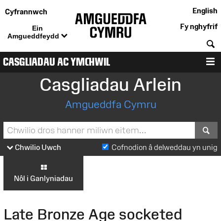
English
Cyfrannwch
Fy nghyfrif
Ein
Amgueddfeydd
C
CASGLIADAU AC YMCHWIL
D
Casgliadau Arlein
Amgueddfa Cymru
S
Chwilio Uwch
Cofnodion â delweddau yn unig
Nôl i Ganlyniadau
Late Bronze Age socketed