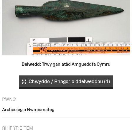
Delwedd:
Trwy ganiatâd Amgueddfa Cymru
Chwyddo / Rhagor o ddelweddau (4)
PWNC
Archeoleg a Nwmismateg
RHIF YR EITEM