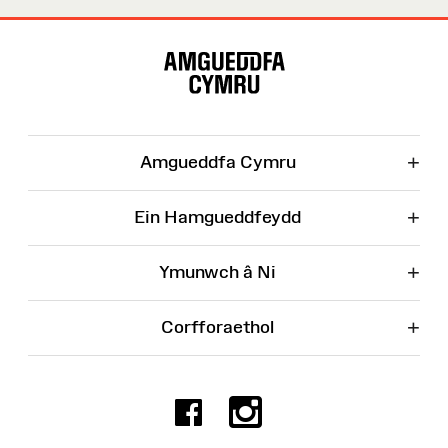
Map
o'r
Wefan
+
Amgueddfa Cymru
+
Ein Hamgueddfeydd
+
Ymunwch â Ni
+
Corfforaethol
Facebook
Instagr