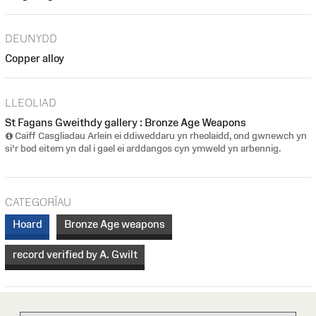
DEUNYDD
Copper alloy
LLEOLIAD
St Fagans Gweithdy gallery : Bronze Age Weapons
Caiff Casgliadau Arlein ei ddiweddaru yn rheolaidd, ond gwnewch yn
si’r bod eitem yn dal i gael ei arddangos cyn ymweld yn arbennig.
CATEGORÏAU
Hoard
Bronze Age weapons
record verified by A. Gwilt