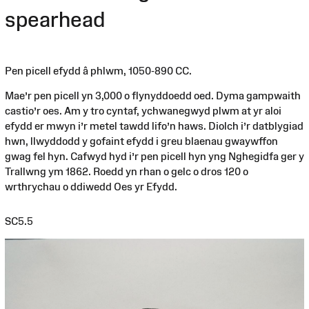
spearhead
Pen picell efydd â phlwm, 1050-890 CC.
Mae’r pen picell yn 3,000 o flynyddoedd oed. Dyma gampwaith
castio’r oes. Am y tro cyntaf, ychwanegwyd plwm at yr aloi
efydd er mwyn i’r metel tawdd lifo’n haws. Diolch i’r datblygiad
hwn, llwyddodd y gofaint efydd i greu blaenau gwaywffon
gwag fel hyn. Cafwyd hyd i’r pen picell hyn yng Nghegidfa ger y
Trallwng ym 1862. Roedd yn rhan o gelc o dros 120 o
wrthrychau o ddiwedd Oes yr Efydd.
SC5.5