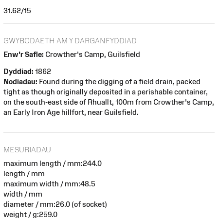
31.62/15
GWYBODAETH AM Y DARGANFYDDIAD
Enw'r Safle:
Crowther's Camp, Guilsfield
Dyddiad:
1862
Nodiadau:
Found during the digging of a field drain, packed
tight as though originally deposited in a perishable container,
on the south-east side of Rhuallt, 100m from Crowther's Camp,
an Early Iron Age hillfort, near Guilsfield.
MESURIADAU
maximum length / mm:244.0
length / mm
maximum width / mm:48.5
width / mm
diameter / mm:26.0 (of socket)
weight / g:259.0