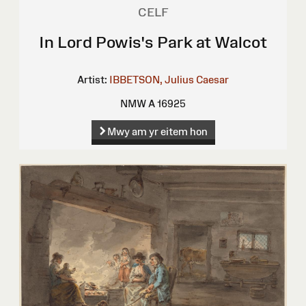
CELF
In Lord Powis's Park at Walcot
Artist:
IBBETSON, Julius Caesar
NMW A 16925
Mwy am yr eitem hon