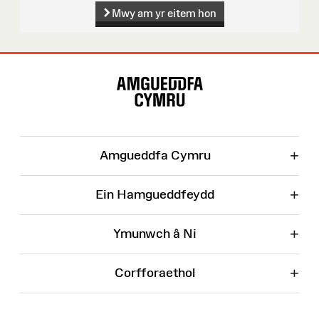
Mwy am yr eitem hon
Map
o'r
Wefan
+
Amgueddfa Cymru
+
Ein Hamgueddfeydd
+
Ymunwch â Ni
+
Corfforaethol