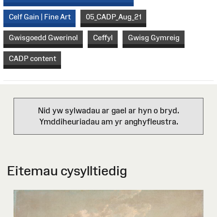
Celf Gain | Fine Art
05_CADP_Aug_21
Gwisgoedd Gwerinol
Ceffyl
Gwisg Gymreig
CADP content
Nid yw sylwadau ar gael ar hyn o bryd.
Ymddiheuriadau am yr anghyfleustra.
Eitemau cysylltiedig