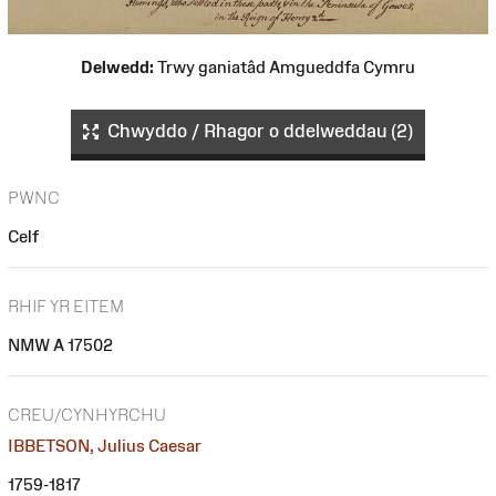
Delwedd:
Trwy ganiatâd Amgueddfa Cymru
Chwyddo / Rhagor o ddelweddau (2)
PWNC
Celf
RHIF YR EITEM
NMW A 17502
CREU/CYNHYRCHU
IBBETSON, Julius Caesar
1759-1817