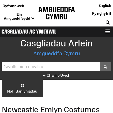
English
Cyfrannwch
Fy nghyfrif
Ein
Amgueddfeydd
C
CASGLIADAU AC YMCHWIL
D
Casgliadau Arlein
Amgueddfa Cymru
S
Chwilio Uwch
Nôl i Ganlyniadau
Newcastle Emlyn Costumes