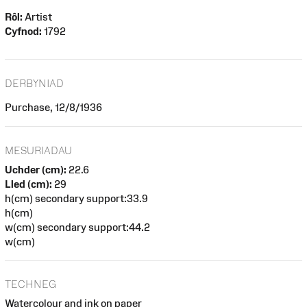
Rôl:
Artist
Cyfnod:
1792
DERBYNIAD
Purchase, 12/8/1936
MESURIADAU
Uchder (cm):
22.6
Lled (cm):
29
h(cm) secondary support:33.9
h(cm)
w(cm) secondary support:44.2
w(cm)
TECHNEG
Watercolour and ink on paper