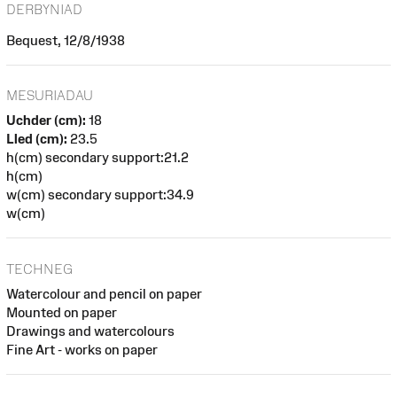
DERBYNIAD
Bequest, 12/8/1938
MESURIADAU
Uchder (cm):
18
Lled (cm):
23.5
h(cm) secondary support:21.2
h(cm)
w(cm) secondary support:34.9
w(cm)
TECHNEG
Watercolour and pencil on paper
Mounted on paper
Drawings and watercolours
Fine Art - works on paper