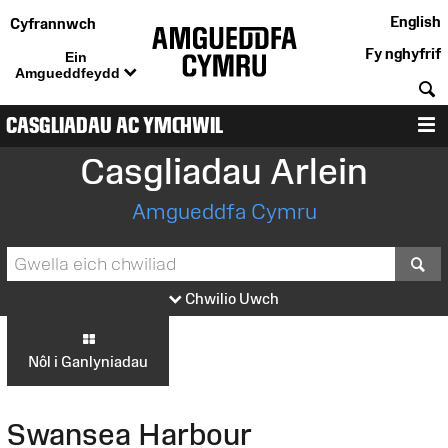
English
Cyfrannwch
Fy nghyfrif
Ein
Amgueddfeydd
C
CASGLIADAU AC YMCHWIL
D
Casgliadau Arlein
Amgueddfa Cymru
S
Chwilio Uwch
Nôl i Ganlyniadau
Swansea Harbour