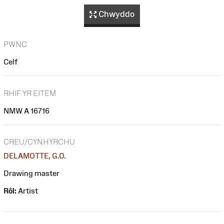
Chwyddo
PWNC
Celf
RHIF YR EITEM
NMW A 16716
CREU/CYNHYRCHU
DELAMOTTE, G.O.
Drawing master
Rôl:
Artist