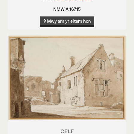
NMW A 16715
Mwy am yr eitem hon
CELF