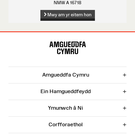
NMW A 16718
Mwy am yr eitem hon
Map
o'r
Wefan
+
Amgueddfa Cymru
+
Ein Hamgueddfeydd
+
Ymunwch â Ni
+
Corfforaethol