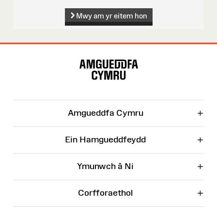
Mwy am yr eitem hon
Map
o'r
Wefan
+
Amgueddfa Cymru
+
Ein Hamgueddfeydd
+
Ymunwch â Ni
+
Corfforaethol