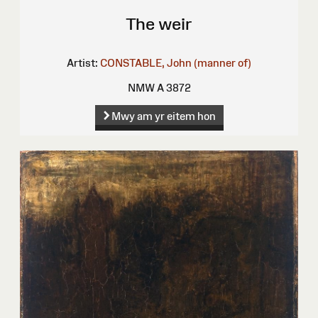
The weir
Artist:
CONSTABLE, John (manner of)
NMW A 3872
Mwy am yr eitem hon