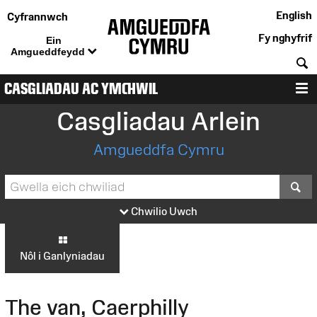
English
Cyfrannwch
Fy nghyfrif
Ein
Amgueddfeydd
C
CASGLIADAU AC YMCHWIL
D
Casgliadau Arlein
Amgueddfa Cymru
S
Chwilio Uwch
Nôl i Ganlyniadau
The van, Caerphilly