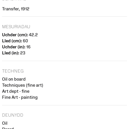
Transfer, 1912
MESURIADAU
Uchder (cm):
42.2
Lled (cm):
60
Uchder (in):
16
Lled (in):
23
TECHNEG
Oil on board
Techniques (fine art)
Art dept - fine
Fine Art - painting
DEUNYDD
Oil