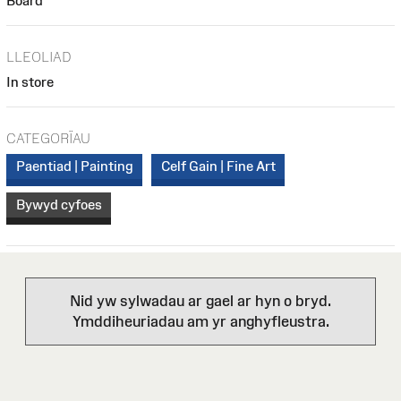
Board
LLEOLIAD
In store
CATEGORÏAU
Paentiad | Painting
Celf Gain | Fine Art
Bywyd cyfoes
Nid yw sylwadau ar gael ar hyn o bryd.
Ymddiheuriadau am yr anghyfleustra.