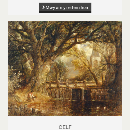
Mwy am yr eitem hon
CELF