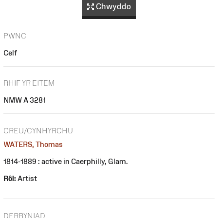
Chwyddo
PWNC
Celf
RHIF YR EITEM
NMW A 3281
CREU/CYNHYRCHU
WATERS, Thomas
1814-1889 : active in Caerphilly, Glam.
Rôl:
Artist
DERBYNIAD